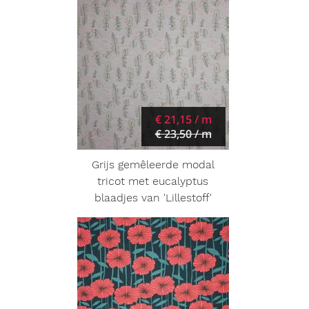
€ 21,15 / m
€ 23,50 / m
Grijs gemêleerde modal
tricot met eucalyptus
blaadjes van 'Lillestoff'