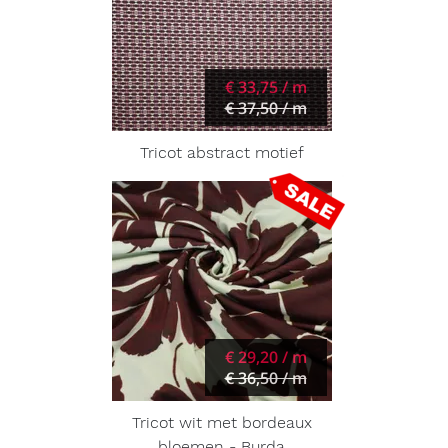
€ 33,75 / m
€ 37,50 / m
Tricot abstract motief
€ 29,20 / m
€ 36,50 / m
Tricot wit met bordeaux
bloemen - Burda