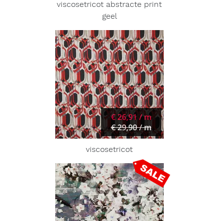
viscosetricot abstracte print
geel
€ 26,91 / m
€ 29,90 / m
viscosetricot