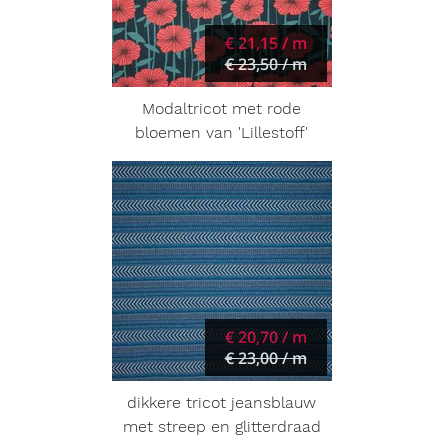
€ 21,15 / m
€ 23,50 / m
Modaltricot met rode
bloemen van 'Lillestoff'
€ 20,70 / m
€ 23,00 / m
dikkere tricot jeansblauw
met streep en glitterdraad