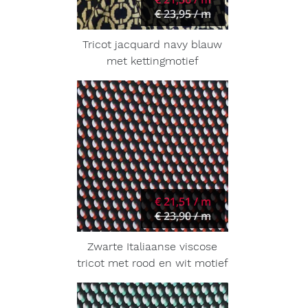
€ 23,95 / m
Tricot jacquard navy blauw
met kettingmotief
€ 21,51 / m
€ 23,90 / m
Zwarte Italiaanse viscose
tricot met rood en wit motief