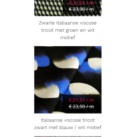
€ 21,51 / m
€ 23,90 / m
Zwarte Italiaanse viscose
tricot met groen en wit
motief
€ 21,51 / m
€ 23,90 / m
Italiaanse viscose tricot
zwart met blauw / wit motief