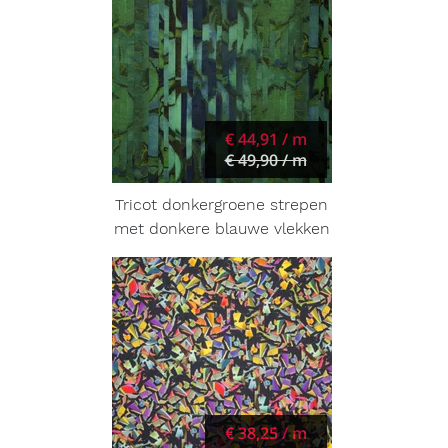
€ 44,91 / m
€ 49,90 / m
Tricot donkergroene strepen
met donkere blauwe vlekken
€ 38,25 / m