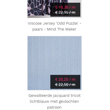
€ 18,36 / m
€ 22,95 / m
Viscose Jersey 'Odd Puzzle' -
paars - Mind The Maker
€ 20,25 / m
€ 22,50 / m
Gewatteerde jacquard tricot
lichtblauw met gevlochten
patroon