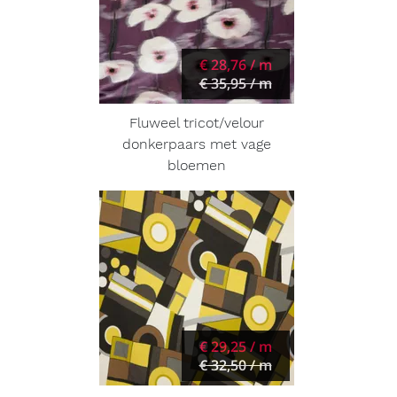
€ 28,76 / m
€ 35,95 / m
Fluweel tricot/velour
donkerpaars met vage
bloemen
€ 29,25 / m
€ 32,50 / m