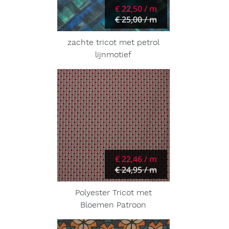
€ 22,50 / m
€ 25,00 / m
zachte tricot met petrol
lijnmotief
€ 22,46 / m
€ 24,95 / m
Polyester Tricot met
Bloemen Patroon