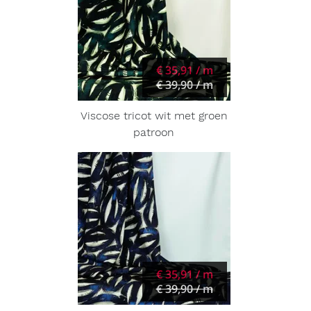
€ 35,91 / m
€ 39,90 / m
Viscose tricot wit met groen
patroon
€ 35,91 / m
€ 39,90 / m