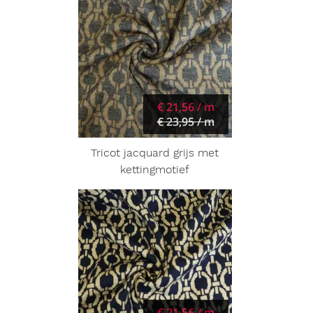
€ 21,56 / m
€ 23,95 / m
Tricot jacquard grijs met
kettingmotief
€ 21,56 / m