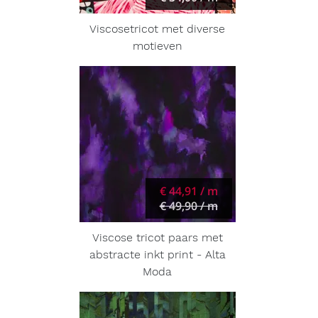
Viscosetricot met diverse
motieven
€ 44,91 / m
€ 49,90 / m
Viscose tricot paars met
abstracte inkt print - Alta
Moda