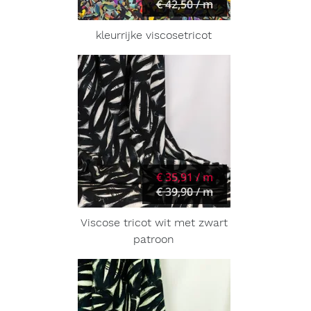
€ 42,50 / m
kleurrijke viscosetricot
€ 35,91 / m
€ 39,90 / m
Viscose tricot wit met zwart
patroon