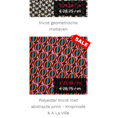
€ 25,88 / m
€ 28,75 / m
tricot geometrische
motieven
€ 23,00 / m
€ 28,75 / m
Polyester tricot met
abstracte print - Knipmode
& A La Ville