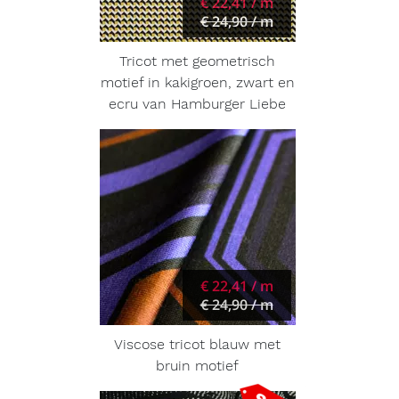
€ 22,41 / m
€ 24,90 / m
Tricot met geometrisch
motief in kakigroen, zwart en
ecru van Hamburger Liebe
€ 22,41 / m
€ 24,90 / m
Viscose tricot blauw met
bruin motief