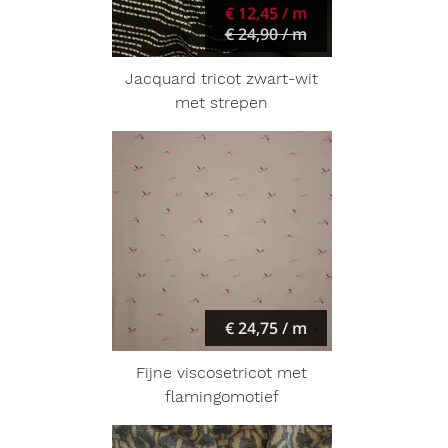
€ 12,45 / m
€ 24,90 / m
Jacquard tricot zwart-wit
met strepen
€ 24,75 / m
Fijne viscosetricot met
flamingomotief