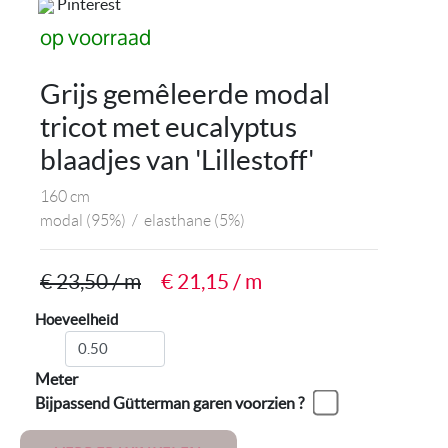
Pinterest
op voorraad
Grijs gemêleerde modal
tricot met eucalyptus
blaadjes van 'Lillestoff'
160 cm
modal
(95%)
/
elasthane
(5%)
€ 23,50 / m
€ 21,15 / m
Hoeveelheid
Meter
Bijpassend Gütterman garen voorzien ?