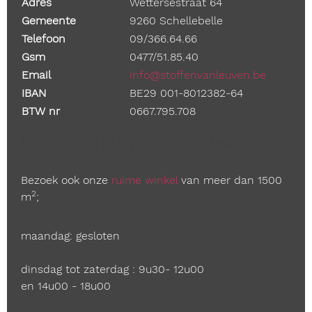
Adres
Wettersestraat 64
Gemeente
9260 Schellebelle
Telefoon
09/366.64.66
Gsm
0477/51.85.40
Email
info@stoffenvanleuven.be
IBAN
BE29 001-8012382-64
BTW nr
0667.795.708
Openingstijden winkel
Bezoek ook onze
ruime winkel
van meer dan 1500
2
m
;
maandag: gesloten
dinsdag tot zaterdag : 9u30- 12u00
en 14u00 - 18u00