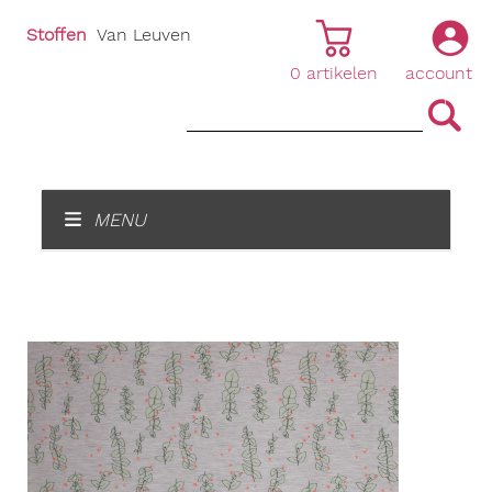
Stoffen
Van Leuven
0
artikelen
account
|
|
MENU