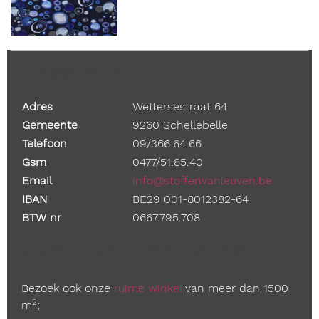
Gegevens
Adres
Wettersestraat 64
Gemeente
9260 Schellebelle
Telefoon
09/366.64.66
Gsm
0477/51.85.40
Email
info@stoffenvanleuven.be
IBAN
BE29 001-8012382-64
BTW nr
0667.795.708
Openingstijden winkel
Bezoek ook onze
ruime winkel
van meer dan 1500
2
m
;