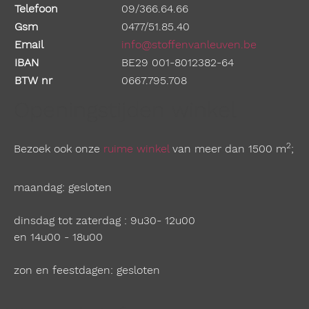
Telefoon
09/366.64.66
Gsm
0477/51.85.40
Email
info@stoffenvanleuven.be
IBAN
BE29 001-8012382-64
BTW nr
0667.795.708
Openingstijden winkel
2
Bezoek ook onze
ruime winkel
van meer dan 1500 m
;
maandag: gesloten
dinsdag tot zaterdag : 9u30- 12u00
en 14u00 - 18u00
zon en feestdagen: gesloten