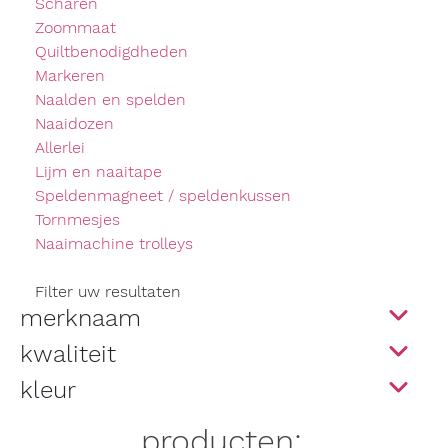
Scharen
Zoommaat
Quiltbenodigdheden
Markeren
Naalden en spelden
Naaidozen
Allerlei
Lijm en naaitape
Speldenmagneet / speldenkussen
Tornmesjes
Naaimachine trolleys
Filter uw resultaten
merknaam
kwaliteit
kleur
producten: