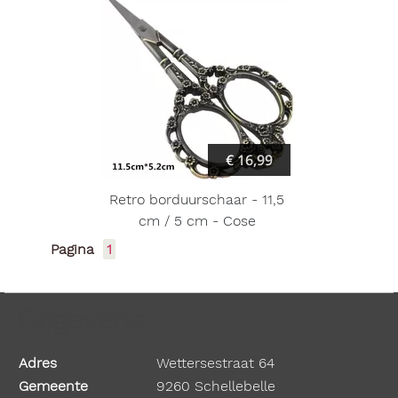
€ 16,99
Retro borduurschaar - 11,5
cm / 5 cm - Cose
Pagina
1
Gegevens
Adres
Wettersestraat 64
Gemeente
9260 Schellebelle