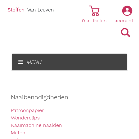
Stoffen
Van Leuven
0
artikelen
account
|
|
MENU
Naaibenodigdheden
Patroonpapier
Wonderclips
Naaimachine naalden
Meten