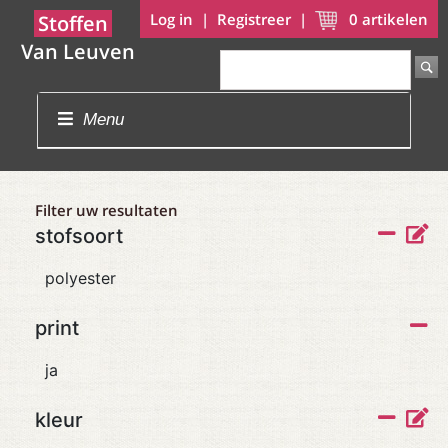
Log in
|
Registreer
|
0
artikelen
Stoffen
Van Leuven
Menu
Filter uw resultaten
stofsoort
polyester
print
ja
kleur