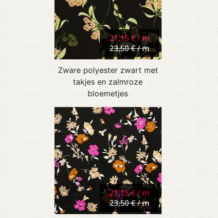
21,15 € / m
23,50 € / m
Zware polyester zwart met
takjes en zalmroze
bloemetjes
21,15 € / m
23,50 € / m