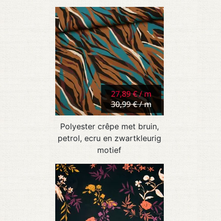
27,89 € / m
30,99 € / m
Polyester crêpe met bruin,
petrol, ecru en zwartkleurig
motief