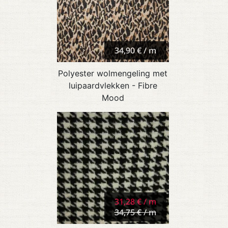
34,90 € / m
Polyester wolmengeling met
luipaardvlekken - Fibre
Mood
31,28 € / m
34,75 € / m