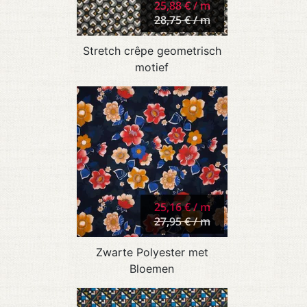
25,88 € / m
28,75 € / m
Stretch crêpe geometrisch
motief
25,16 € / m
27,95 € / m
Zwarte Polyester met
Bloemen