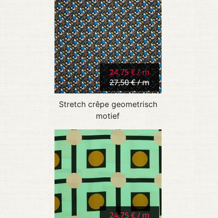
24,75 € / m
27,50 € / m
Stretch crêpe geometrisch
motief
24,75 € / m