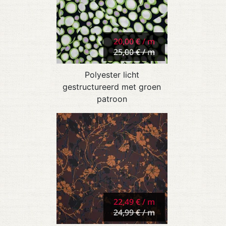
20,00 € / m
25,00 € / m
Polyester licht
gestructureerd met groen
patroon
22,49 € / m
24,99 € / m