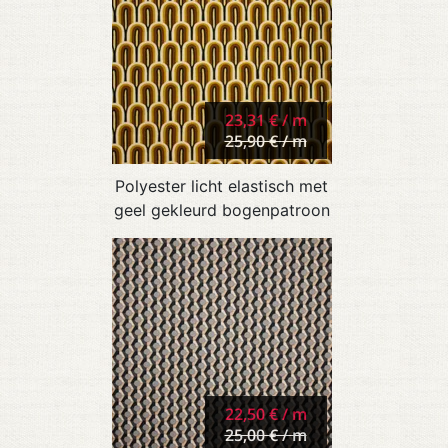
23,31 € / m
25,90 € / m
Polyester licht elastisch met
geel gekleurd bogenpatroon
22,50 € / m
25,00 € / m