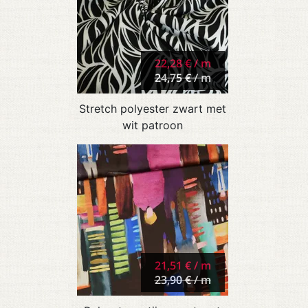
22,28 € / m
24,75 € / m
Stretch polyester zwart met
wit patroon
21,51 € / m
23,90 € / m