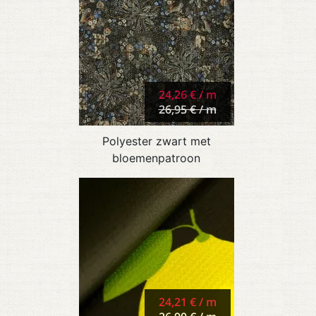
24,26 € / m
26,95 € / m
Polyester zwart met
bloemenpatroon
24,21 € / m