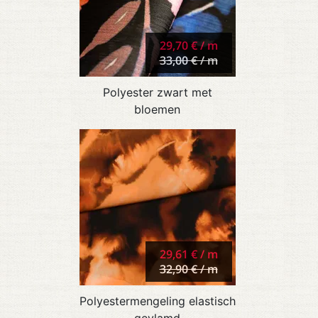
29,70 € / m
33,00 € / m
Polyester zwart met
bloemen
29,61 € / m
32,90 € / m
Polyestermengeling elastisch
gevlamd