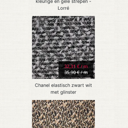
kleurige en gele strepen -
Lorré
32,31 € / m
35,90 € / m
Chanel elastisch zwart wit
met glinster