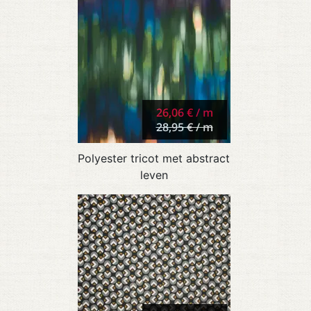
26,06 € / m
28,95 € / m
Polyester tricot met abstract
leven