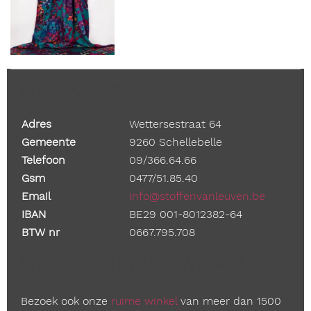
Gegevens
Adres
Wettersestraat 64
Gemeente
9260 Schellebelle
Telefoon
09/366.64.66
Gsm
0477/51.85.40
Email
info@stoffenvanleuven.be
IBAN
BE29 001-8012382-64
BTW nr
0667.795.708
Openingstijden winkel
Bezoek ook onze
ruime winkel
van meer dan 1500