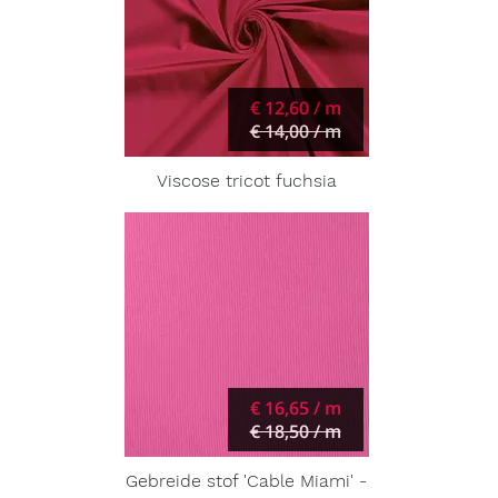
€ 12,60 / m
€ 14,00 / m
Viscose tricot fuchsia
€ 16,65 / m
€ 18,50 / m
Gebreide stof 'Cable Miami' -