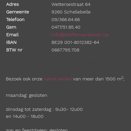
Adres
Wettersestraat 64
Gemeente
9260 Schellebelle
Telefoon
09/366.64.66
Gsm
0477/51.85.40
Email
info@stoffenvanleuven.be
IBAN
BE29 001-8012382-64
BTW nr
0667.795.708
Openingstijden winkel
2
Bezoek ook onze
ruime winkel
van meer dan 1500 m
;
maandag: gesloten
dinsdag tot zaterdag : 9u30- 12u00
en 14u00 - 18u00
zon en feestdagen: gesloten