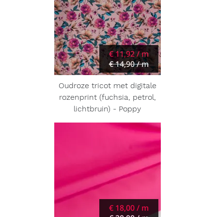
€ 11,92 / m
€ 14,90 / m
Oudroze tricot met digitale
rozenprint (fuchsia, petrol,
lichtbruin) - Poppy
€ 18,00 / m