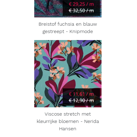
€ 29,25 / m
€ 32,50 / m
Breistof fuchsia en blauw
gestreept - Knipmode
€ 11,61 / m
€ 12,90 / m
Viscose stretch met
kleurrijke bloemen - Nerida
Hansen