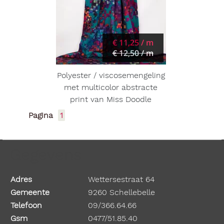
€ 11,25 / m
€ 12,50 / m
Polyester / viscosemengeling
met multicolor abstracte
print van Miss Doodle
Pagina
1
Gegevens
Adres
Wettersestraat 64
Gemeente
9260 Schellebelle
Telefoon
09/366.64.66
Gsm
0477/51.85.40