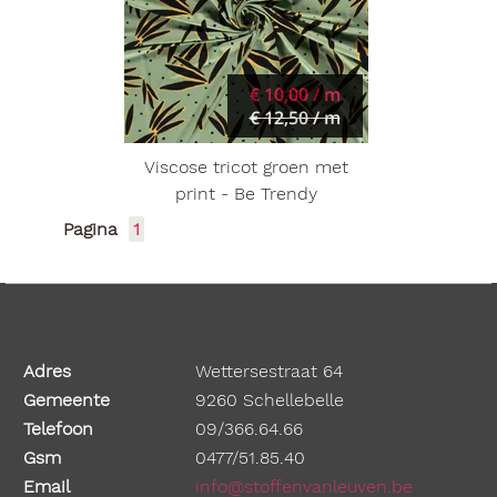
€ 10,00 / m
€ 12,50 / m
Viscose tricot groen met
print - Be Trendy
Pagina
1
Gegevens
Adres
Wettersestraat 64
Gemeente
9260 Schellebelle
Telefoon
09/366.64.66
Gsm
0477/51.85.40
Email
info@stoffenvanleuven.be