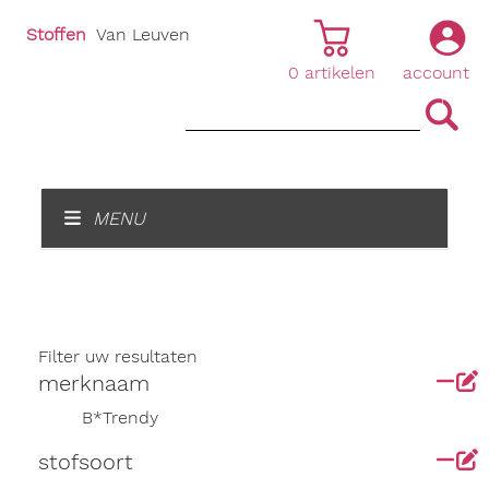
Stoffen
Van Leuven
0
artikelen
account
|
|
MENU
Filter uw resultaten
merknaam
B*Trendy
stofsoort