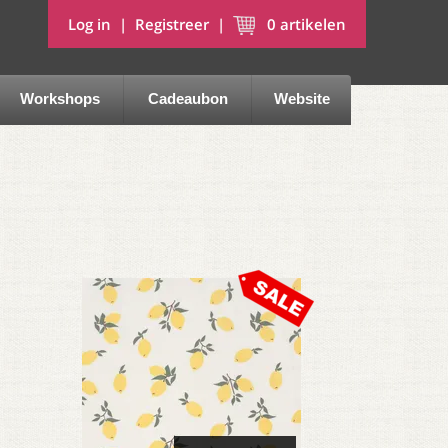
Log in
|
Registreer
|
0
artikelen
Workshops
Cadeaubon
Website