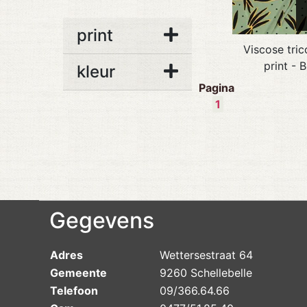
print
Viscose tri
print - 
kleur
Pagina
1
Gegevens
Adres
Wettersestraat 64
Gemeente
9260 Schellebelle
Telefoon
09/366.64.66