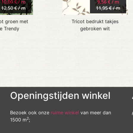
10,00 € / m
9,56 € / m
12,50 € / m
11,95 € / m
cot groen met
Tricot bedrukt takjes
Be Trendy
gebroken wit
Openingstijden winkel
Bezoek ook onze
ruime winkel
van meer dan
2
1500 m
;