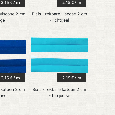
2,15 € / m
2,15 € / m
 viscose 2 cm
Biais - rekbare viscose 2 cm
ige
- lichtgeel
2,15 € / m
2,15 € / m
e katoen 2 cm
Biais - rekbare katoen 2 cm
auw
- turquoise