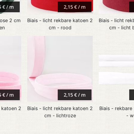
5 € / m
2,15 € / m
cose 2 cm
Biais - licht rekbare katoen 2
Biais - licht re
en
cm - rood
cm - licht
5 € / m
2,15 € / m
e katoen 2
Biais - licht rekbare katoen 2
Biais - rekbare
cm - lichtroze
- w