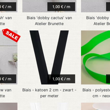
0 € / m
1,00 € / m
sh' van
Biais 'dobby cactus' van
Biais 'dobby
tte
Atelier Brunette
Atelier B
0 € / m
1,00 € / m
uw van
Biais - katoen 2 cm - zwart -
Biais - polyest
tte
per meter
cm - neo