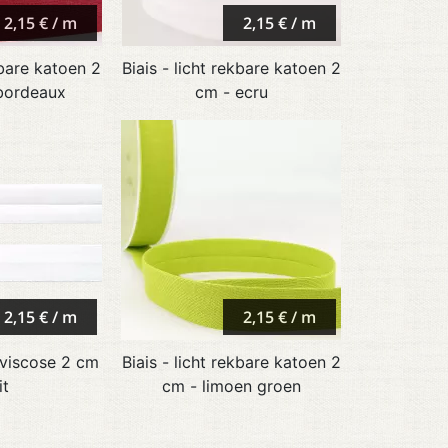
2,15 € / m
2,15 € / m
kbare katoen 2
Biais - licht rekbare katoen 2
 bordeaux
cm - ecru
2,15 € / m
2,15 € / m
 viscose 2 cm
Biais - licht rekbare katoen 2
it
cm - limoen groen