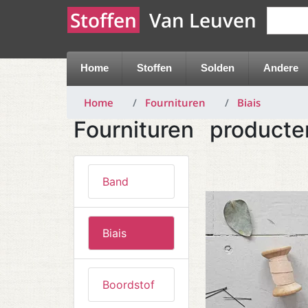
Stoffen
Van Leuven
Home
Stoffen
Solden
Andere
Home
Fournituren
Biais
Fournituren
producte
Band
Biais
Boordstof