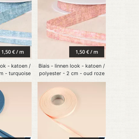
1,50 € / m
1,50 € / m
ook - katoen /
Biais - linnen look - katoen /
m - turquoise
polyester - 2 cm - oud roze