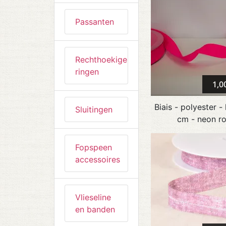
Passanten
Rechthoekige
ringen
1,0
Biais - polyester -
Sluitingen
cm - neon r
Fopspeen
accessoires
Vlieseline
en banden