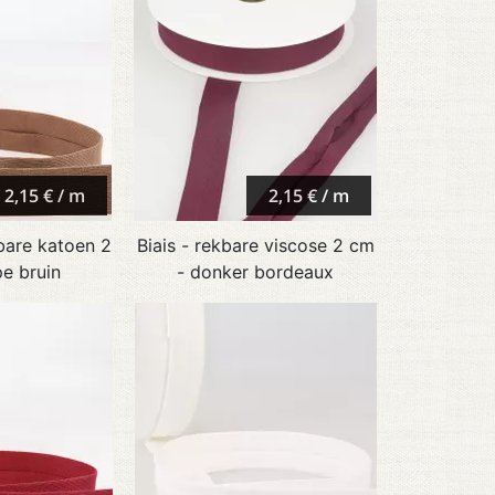
2,15 € / m
2,15 € / m
kbare katoen 2
Biais - rekbare viscose 2 cm
e bruin
- donker bordeaux