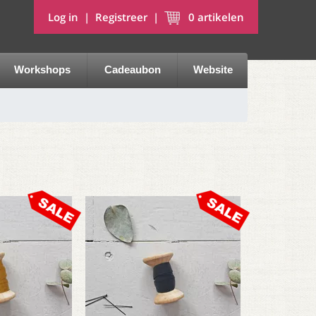
Log in
|
Registreer
|
0
artikelen
Workshops
Cadeaubon
Website