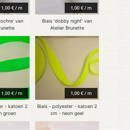
1,00 € / m
1,00 € / m
 ochre' van
Biais 'dobby night' van
runette
Atelier Brunette
1,00 € / m
1,00 € / m
er - katoen 2
Biais - polyester - katoen 2
n groen
cm - neon geel