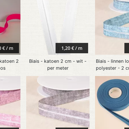
0 € / m
1,20 € / m
 katoen 2
Biais - katoen 2 cm - wit -
Biais - linnen l
oos
per meter
polyester - 2 c