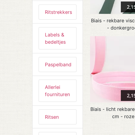
2,1
Ritstrekkers
Biais - rekbare vis
- donkergro
Labels &
bedeltjes
Paspelband
Allerlei
fournituren
2,1
Biais - licht rekbar
cm - roze
Ritsen