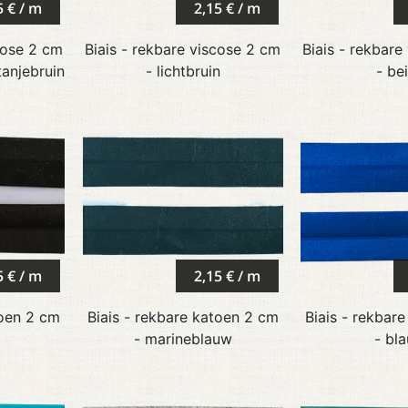
5 € / m
2,15 € / m
cose 2 cm
Biais - rekbare viscose 2 cm
Biais - rekbare
tanjebruin
- lichtbruin
- be
5 € / m
2,15 € / m
toen 2 cm
Biais - rekbare katoen 2 cm
Biais - rekbar
- marineblauw
- bl