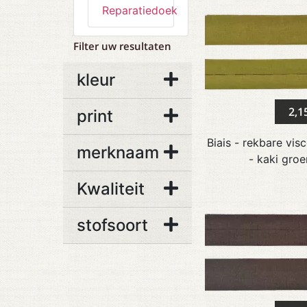
Reparatiedoek
Filter uw resultaten
kleur
2,1
print
Biais - rekbare vis
merknaam
- kaki groe
Kwaliteit
stofsoort