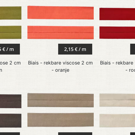
5 € / m
2,15 € / m
cose 2 cm
Biais - rekbare viscose 2 cm
Biais - rekbare
n
- oranje
- ro