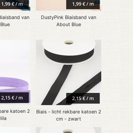
1,99 € / m
1,99 € / m
Biaisband van
DustyPink Biaisband van
 Blue
About Blue
2,15 € / m
2,15 € / m
kbare katoen 2
Biais - licht rekbare katoen 2
lila
cm - zwart