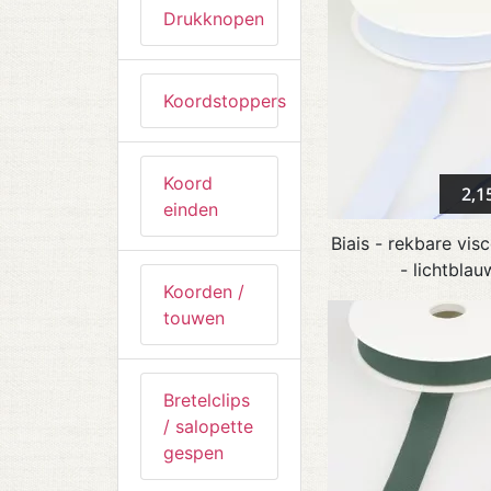
Drukknopen
Koordstoppers
Koord
2,1
einden
Biais - rekbare vis
- lichtblau
Koorden /
touwen
Bretelclips
/ salopette
gespen