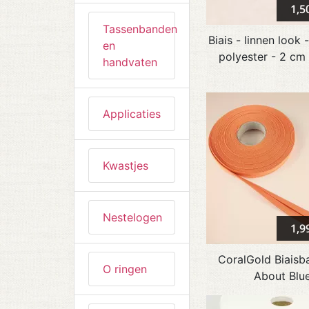
1,5
Tassenbanden
Biais - linnen look 
en
polyester - 2 cm 
handvaten
Applicaties
Kwastjes
Nestelogen
1,9
CoralGold Biaisb
O ringen
About Blu