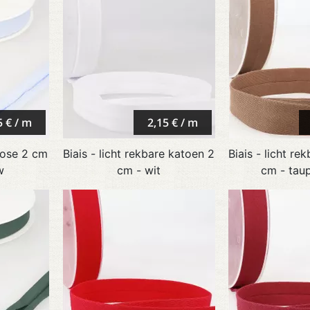
5 € / m
2,15 € / m
cose 2 cm
Biais - licht rekbare katoen 2
Biais - licht re
w
cm - wit
cm - taup