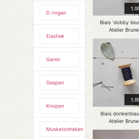
1,0
D ringen
Biais 'dobby blu
Atelier Brune
Elastiek
Garen
Gespen
1,0
Knopen
Biais donkerbla
Atelier Brune
Musketonhaken