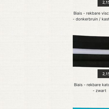
2,1
Biais - rekbare vis
- donkerbruin / kas
2,1
Biais - rekbare ka
- zwart