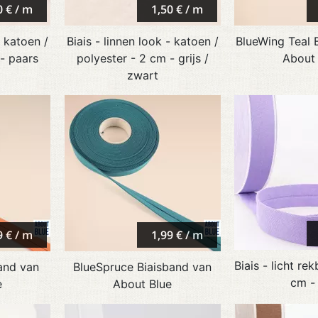
0 € / m
1,50 € / m
- katoen /
Biais - linnen look - katoen /
BlueWing Teal 
- paars
polyester - 2 cm - grijs /
About
zwart
9 € / m
1,99 € / m
Biais - licht re
and van
BlueSpruce Biaisband van
cm - 
e
About Blue