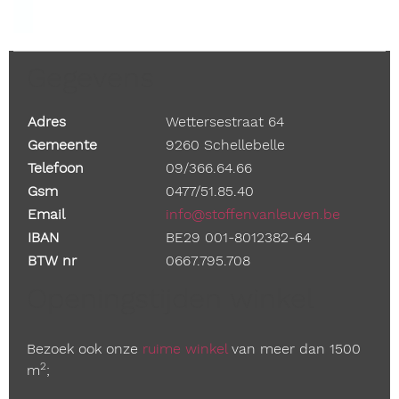
Gegevens
Adres
Wettersestraat 64
Gemeente
9260 Schellebelle
Telefoon
09/366.64.66
Gsm
0477/51.85.40
Email
info@stoffenvanleuven.be
IBAN
BE29 001-8012382-64
BTW nr
0667.795.708
Openingstijden winkel
Bezoek ook onze
ruime winkel
van meer dan 1500
2
m
;