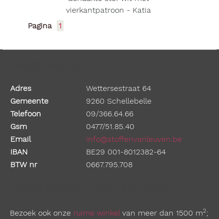
vierkantpatroon - Katia
Pagina
1
Gegevens
Adres
Wettersestraat 64
Gemeente
9260 Schellebelle
Telefoon
09/366.64.66
Gsm
0477/51.85.40
Email
info@stoffenvanleuven.be
IBAN
BE29 001-8012382-64
BTW nr
0667.795.708
Openingstijden winkel
2
Bezoek ook onze
ruime winkel
van meer dan 1500 m
;