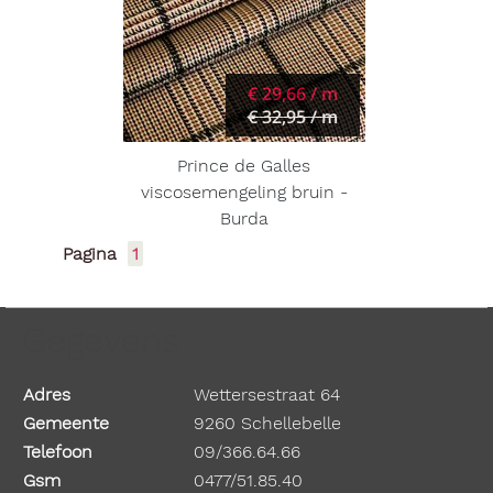
€ 29,66 / m
€ 32,95 / m
Prince de Galles
viscosemengeling bruin -
Burda
Pagina
1
Gegevens
Adres
Wettersestraat 64
Gemeente
9260 Schellebelle
Telefoon
09/366.64.66
Gsm
0477/51.85.40