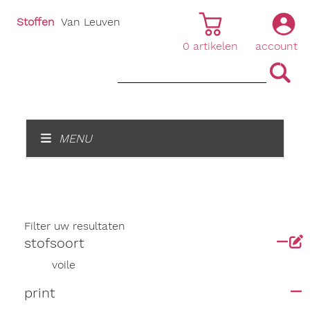
Stoffen
Van Leuven
0
artikelen
account
|
|
MENU
Filter uw resultaten
stofsoort
voile
print