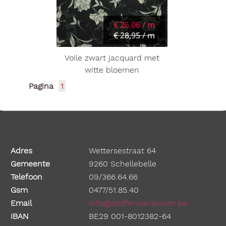
€ 26,06 / m
€ 28,95 / m
Voile zwart jacquard met
witte bloemen
Pagina
1
Gegevens
Adres
Wettersestraat 64
Gemeente
9260 Schellebelle
Telefoon
09/366.64.66
Gsm
0477/51.85.40
Email
info@stoffenvanleuven.be
IBAN
BE29 001-8012382-64