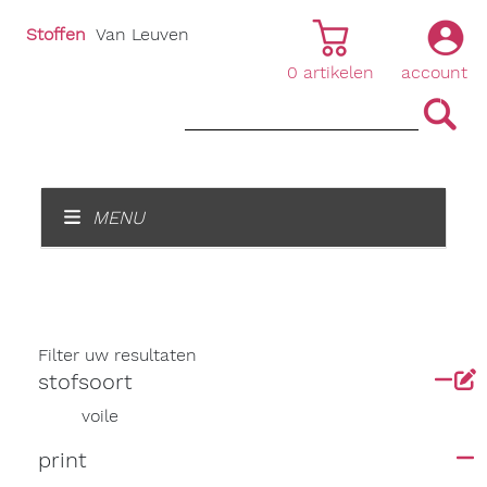
Stoffen
Van Leuven
0
artikelen
account
|
|
MENU
Filter uw resultaten
stofsoort
voile
print