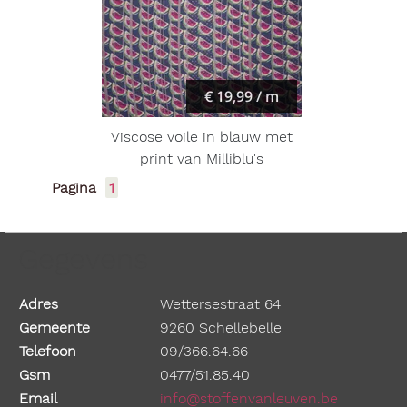
€ 19,99 / m
Viscose voile in blauw met
print van Milliblu's
Pagina
1
Gegevens
Adres
Wettersestraat 64
Gemeente
9260 Schellebelle
Telefoon
09/366.64.66
Gsm
0477/51.85.40
Email
info@stoffenvanleuven.be