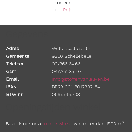
sorteer
op:
Prijs
Gegevens
Adres
Wettersestraat 64
Gemeente
9260 Schellebelle
Telefoon
09/366.64.66
Gsm
0477/51.85.40
Email
info@stoffenvanleuven.be
IBAN
BE29 001-8012382-64
BTW nr
0667.795.708
Openingstijden winkel
2
Bezoek ook onze
ruime winkel
van meer dan 1500 m
;