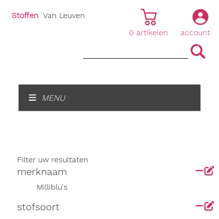
Stoffen
Van Leuven
0
artikelen
account
|
|
MENU
Filter uw resultaten
merknaam
Milliblu's
stofsoort