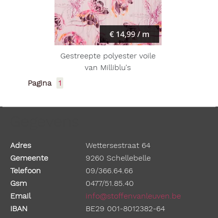
€ 14,99 / m
Gestreepte polyester voile
van Milliblu's
Pagina
1
Gegevens
Adres
Wettersestraat 64
Gemeente
9260 Schellebelle
Telefoon
09/366.64.66
Gsm
0477/51.85.40
Email
info@stoffenvanleuven.be
IBAN
BE29 001-8012382-64