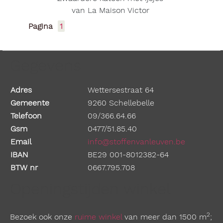
van La Maison Victor
Pagina
1
Gegevens
Adres
Wettersestraat 64
Gemeente
9260 Schellebelle
Telefoon
09/366.64.66
Gsm
0477/51.85.40
Email
info@stoffenvanleuven.be
IBAN
BE29 001-8012382-64
BTW nr
0667.795.708
Openingstijden winkel
2
Bezoek ook onze
ruime winkel
van meer dan 1500 m
;