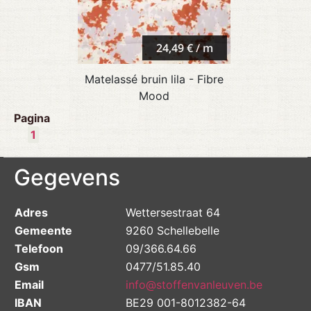
24,49 € / m
Matelassé bruin lila - Fibre
Mood
Pagina
1
Gegevens
Adres
Wettersestraat 64
Gemeente
9260 Schellebelle
Telefoon
09/366.64.66
Gsm
0477/51.85.40
Email
info@stoffenvanleuven.be
IBAN
BE29 001-8012382-64