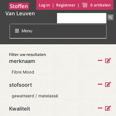
Log in
|
Registreer
|
0
artikelen
Stoffen
Van Leuven
Menu
Filter uw resultaten
merknaam
Fibre Mood
stofsoort
gewatteerd / matelassé
Kwaliteit