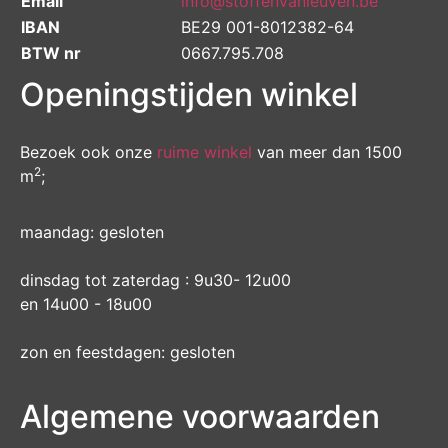
Email
info@stoffenvanleuven.be
IBAN
BE29 001-8012382-64
BTW nr
0667.795.708
Openingstijden winkel
Bezoek ook onze
ruime winkel
van meer dan 1500
2
m
;
maandag: gesloten
dinsdag tot zaterdag : 9u30- 12u00
en 14u00 - 18u00
zon en feestdagen: gesloten
Algemene voorwaarden