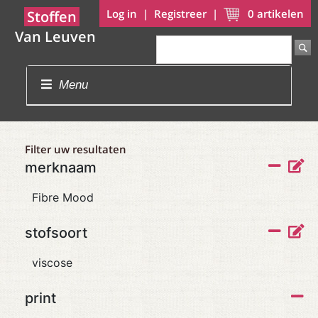
Log in
|
Registreer
|
0
artikelen
Stoffen
Van Leuven
Menu
Filter uw resultaten
merknaam
Fibre Mood
stofsoort
viscose
print