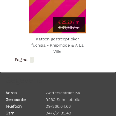
€ 25,20 / m
€ 31,50 / m
Katoen gestreept oker
fuchsia - Knipmode & A La
Ville
Pagina
1
Gegevens
Adres
Wettersestraat 64
Gemeente
9260 Schellebelle
Telefoon
09/366.64.66
Gsm
0477/51.85.40