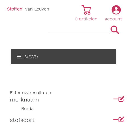
Stoffen
Van Leuven
0
artikelen
account
|
|
MENU
Filter uw resultaten
merknaam
Burda
stofsoort