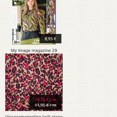
8,95 €
My Image magazine 29
10,76 € / m
11,95 € / m
Viscosemengeling twill stone