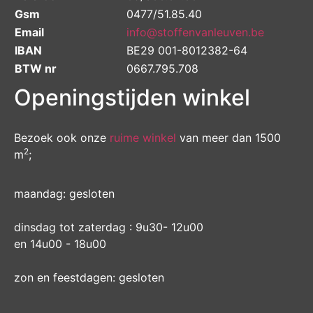
Gsm
0477/51.85.40
Email
info@stoffenvanleuven.be
IBAN
BE29 001-8012382-64
BTW nr
0667.795.708
Openingstijden winkel
Bezoek ook onze
ruime winkel
van meer dan 1500
2
m
;
maandag: gesloten
dinsdag tot zaterdag : 9u30- 12u00
en 14u00 - 18u00
zon en feestdagen: gesloten