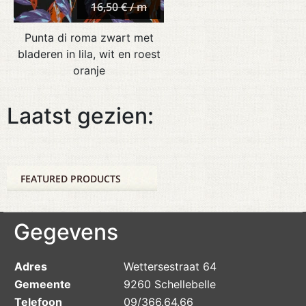
16,50 € / m
Punta di roma zwart met
bladeren in lila, wit en roest
oranje
Laatst gezien:
FEATURED PRODUCTS
Gegevens
Adres
Wettersestraat 64
Gemeente
9260 Schellebelle
Telefoon
09/366.64.66