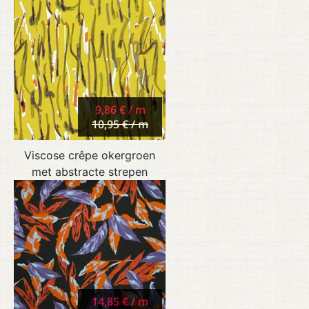
9,86 € / m
10,95 € / m
Viscose crêpe okergroen
met abstracte strepen
14,85 € / m