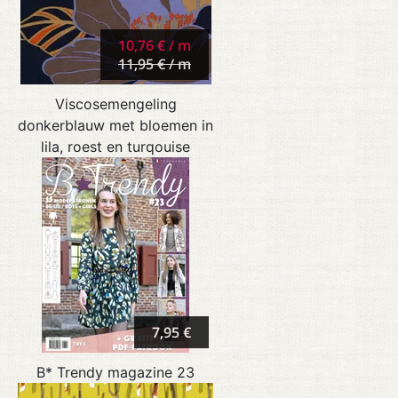
10,76 € / m
11,95 € / m
Viscosemengeling
donkerblauw met bloemen in
lila, roest en turqouise
7,95 €
B* Trendy magazine 23