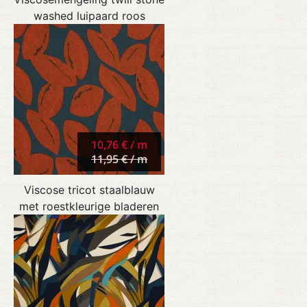
washed luipaard roos
10,76 € / m
11,95 € / m
Viscose tricot staalblauw
met roestkleurige bladeren