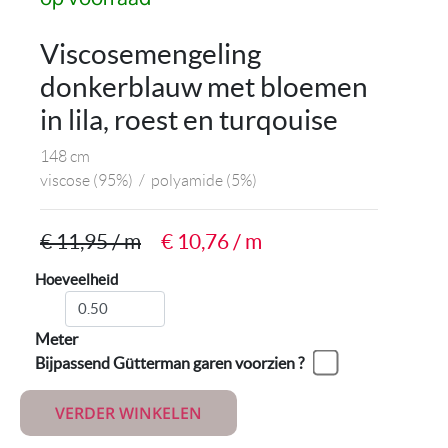
Viscosemengeling
donkerblauw met bloemen
in lila, roest en turqouise
148 cm
viscose
(95%)
/
polyamide
(5%)
€ 11,95 / m
€ 10,76 / m
Hoeveelheid
Meter
Bijpassend Gütterman garen voorzien ?
VERDER WINKELEN