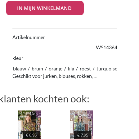
Artikelnummer
WS14364
kleur
blauw
/
bruin
/
oranje
/
lila
/
roest
/
turquoise
Geschikt voor jurken, blouses, rokken, …
klanten kochten ook:
€ 7,95
€ 8,95