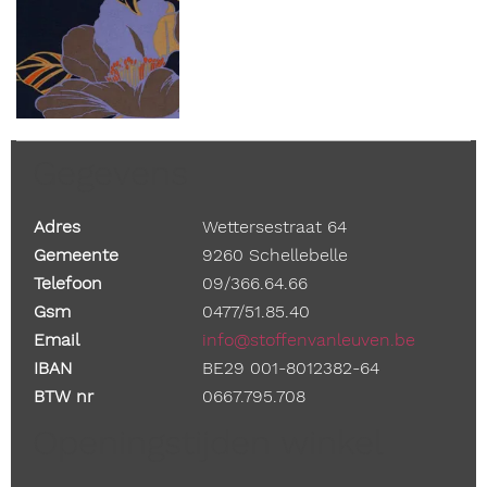
Gegevens
Adres
Wettersestraat 64
Gemeente
9260 Schellebelle
Telefoon
09/366.64.66
Gsm
0477/51.85.40
Email
info@stoffenvanleuven.be
IBAN
BE29 001-8012382-64
BTW nr
0667.795.708
Openingstijden winkel