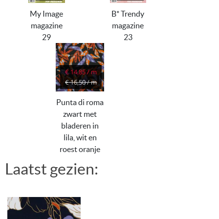
B* Trendy
My Image
magazine
magazine
23
29
€ 14,85 / m
€ 16,50 / m
Punta di roma
zwart met
bladeren in
lila, wit en
roest oranje
Laatst gezien: