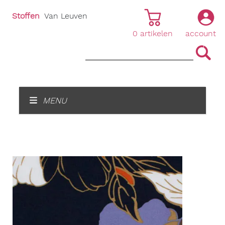
Stoffen
Van Leuven
0
artikelen
account
|
|
MENU