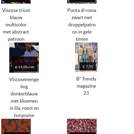
Viscose tricot
Punta di roma
blauw
zwart met
multicolor
druppelpatro
met abstract
on in gele
patroon
tinten
€ 10,76 / m
€ 7,95
€ 11,95 / m
B* Trendy
Viscosemenge
magazine
ling
23
donkerblauw
met bloemen
in lila, roest en
turqouise