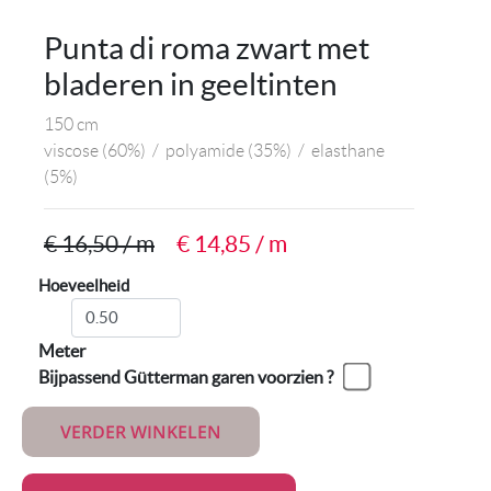
Punta di roma zwart met
bladeren in geeltinten
150 cm
viscose
(60%)
/
polyamide
(35%)
/
elasthane
(5%)
€ 16,50 / m
€ 14,85 / m
Hoeveelheid
Meter
Bijpassend Gütterman garen voorzien ?
VERDER WINKELEN