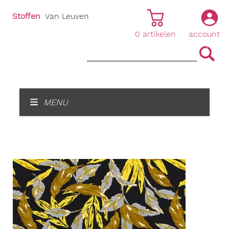
Stoffen
Van Leuven
0
artikelen
account
|
|
MENU