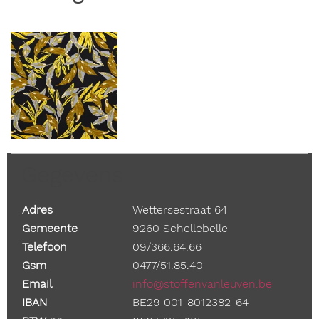
Gegevens
Adres
Wettersestraat 64
Gemeente
9260 Schellebelle
Telefoon
09/366.64.66
Gsm
0477/51.85.40
Email
info@stoffenvanleuven.be
IBAN
BE29 001-8012382-64