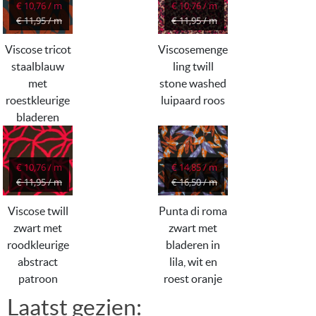
€ 10,76 / m
€ 10,76 / m
€ 11,95 / m
€ 11,95 / m
Viscose tricot
Viscosemenge
staalblauw
ling twill
met
stone washed
roestkleurige
luipaard roos
bladeren
€ 10,76 / m
€ 14,85 / m
€ 11,95 / m
€ 16,50 / m
Viscose twill
Punta di roma
zwart met
zwart met
roodkleurige
bladeren in
abstract
lila, wit en
patroon
roest oranje
Laatst gezien: