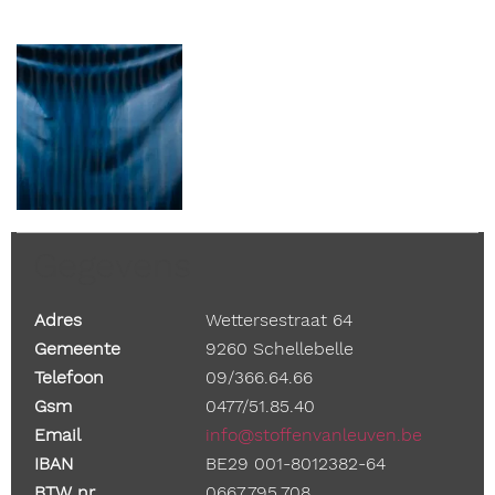
Gegevens
Adres
Wettersestraat 64
Gemeente
9260 Schellebelle
Telefoon
09/366.64.66
Gsm
0477/51.85.40
Email
info@stoffenvanleuven.be
IBAN
BE29 001-8012382-64
BTW nr
0667.795.708