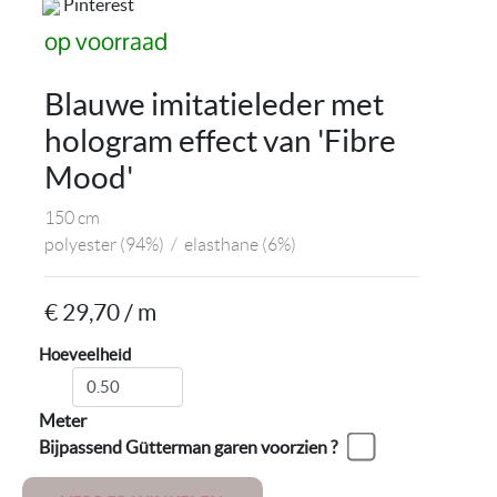
Pinterest
op voorraad
Blauwe imitatieleder met
hologram effect van 'Fibre
Mood'
150 cm
polyester
(94%)
/
elasthane
(6%)
€ 29,70 / m
Hoeveelheid
Meter
Bijpassend Gütterman garen voorzien ?