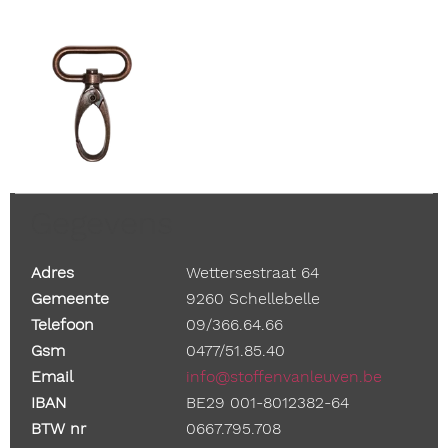
Gegevens
Adres
Wettersestraat 64
Gemeente
9260 Schellebelle
Telefoon
09/366.64.66
Gsm
0477/51.85.40
Email
info@stoffenvanleuven.be
IBAN
BE29 001-8012382-64
BTW nr
0667.795.708