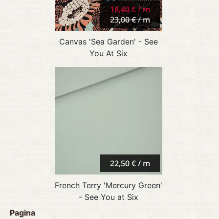
18,40 € / m
23,00 € / m
Canvas 'Sea Garden' - See
You At Six
22,50 € / m
French Terry 'Mercury Green'
- See You at Six
Pagina