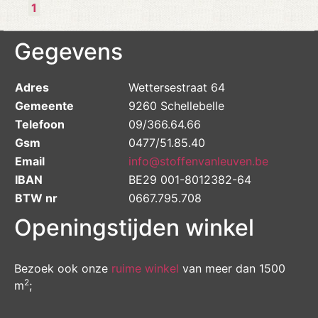
1
Gegevens
Adres
Wettersestraat 64
Gemeente
9260 Schellebelle
Telefoon
09/366.64.66
Gsm
0477/51.85.40
Email
info@stoffenvanleuven.be
IBAN
BE29 001-8012382-64
BTW nr
0667.795.708
Openingstijden winkel
Bezoek ook onze
ruime winkel
van meer dan 1500
2
m
;