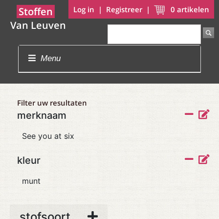
Log in
|
Registreer
|
0
artikelen
Stoffen
Van Leuven
Menu
Filter uw resultaten
merknaam
See you at six
kleur
munt
stofsoort