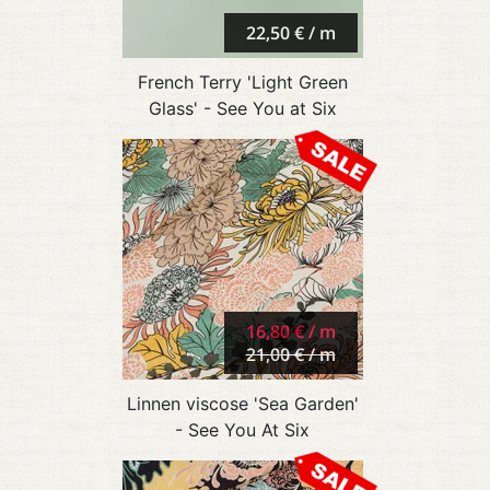
22,50 € / m
French Terry 'Light Green
Glass' - See You at Six
16,80 € / m
21,00 € / m
Linnen viscose 'Sea Garden'
- See You At Six