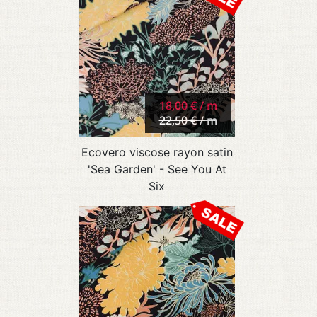
18,00 € / m
22,50 € / m
Ecovero viscose rayon satin
'Sea Garden' - See You At
Six