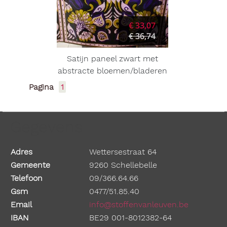
€ 33,07
€ 36,74
Satijn paneel zwart met
abstracte bloemen/bladeren
Pagina
1
Gegevens
Adres
Wettersestraat 64
Gemeente
9260 Schellebelle
Telefoon
09/366.64.66
Gsm
0477/51.85.40
Email
info@stoffenvanleuven.be
IBAN
BE29 001-8012382-64