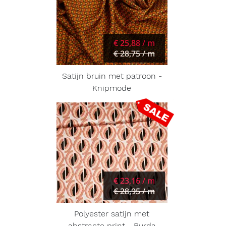
€ 25,88 / m
€ 28,75 / m
Satijn bruin met patroon -
Knipmode
€ 23,16 / m
€ 28,95 / m
Polyester satijn met
abstracte print - Burda