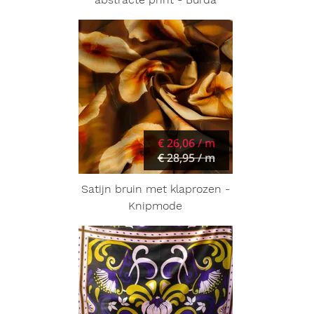
€ 26,06 / m
€ 28,95 / m
Satijn bruin met klaprozen -
Knipmode