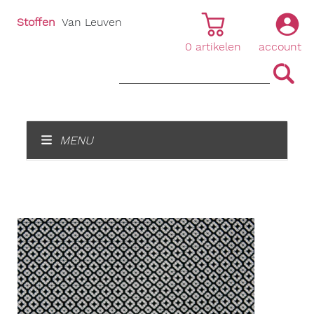
Stoffen
Van Leuven
0
artikelen
account
|
|
MENU