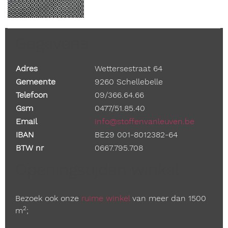
Gegevens
Adres
Wettersestraat 64
Gemeente
9260 Schellebelle
Telefoon
09/366.64.66
Gsm
0477/51.85.40
Email
info@stoffenvanleuven.be
IBAN
BE29 001-8012382-64
BTW nr
0667.795.708
Openingstijden winkel
Bezoek ook onze
ruime winkel
van meer dan 1500
2
m
;