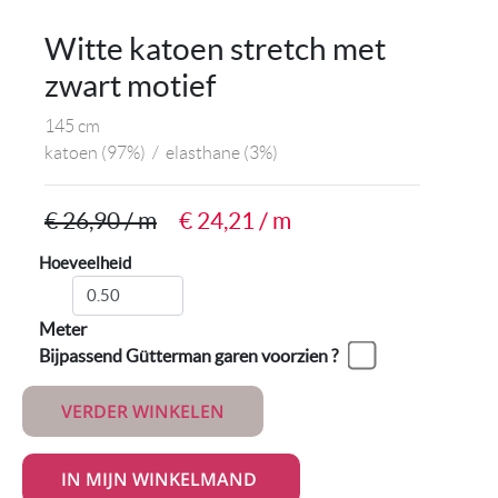
Witte katoen stretch met
zwart motief
145 cm
katoen
(97%)
/
elasthane
(3%)
€ 26,90 / m
€ 24,21 / m
Hoeveelheid
Meter
Bijpassend Gütterman garen voorzien ?
VERDER WINKELEN