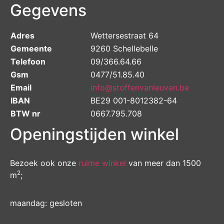
Gegevens
Adres
Wettersestraat 64
Gemeente
9260 Schellebelle
Telefoon
09/366.64.66
Gsm
0477/51.85.40
Email
info@stoffenvanleuven.be
IBAN
BE29 001-8012382-64
BTW nr
0667.795.708
Openingstijden winkel
Bezoek ook onze
ruime winkel
van meer dan 1500
2
m
;
maandag: gesloten