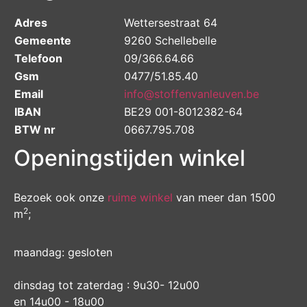
Adres
Wettersestraat 64
Gemeente
9260 Schellebelle
Telefoon
09/366.64.66
Gsm
0477/51.85.40
Email
info@stoffenvanleuven.be
IBAN
BE29 001-8012382-64
BTW nr
0667.795.708
Openingstijden winkel
Bezoek ook onze
ruime winkel
van meer dan 1500
2
m
;
maandag: gesloten
dinsdag tot zaterdag : 9u30- 12u00
en 14u00 - 18u00