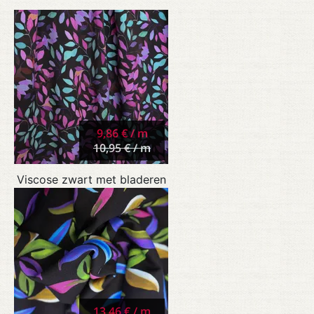
9,86 € / m
10,95 € / m
Viscose zwart met bladeren
13,46 € / m