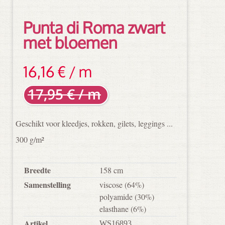
Punta di Roma zwart
met bloemen
16,16 € / m
17,95 € / m
Geschikt voor kleedjes, rokken, gilets, leggings ...
300 g/m²
Breedte
158 cm
Samenstelling
viscose
(64%)
polyamide
(30%)
elasthane
(6%)
Artikel
WS16893