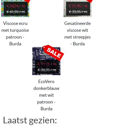
€ 33,56 / m
€ 31,96 / m
€ 41,95 / m
€ 39,95 / m
Viscose ecru
Gesatineerde
met turquoise
viscose wit
patroon -
met streepjes
Burda
- Burda
€ 31,16 / m
€ 38,95 / m
EcoVero
donkerblauw
met wit
patroon -
Burda
Laatst gezien: