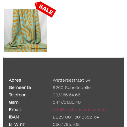
Gegevens
Adres
Wettersestraat 64
Gemeente
9260 Schellebelle
Telefoon
09/366.64.66
Gsm
0477/51.85.40
Email
info@stoffenvanleuven.be
IBAN
BE29 001-8012382-64
BTW nr
0667.795.708