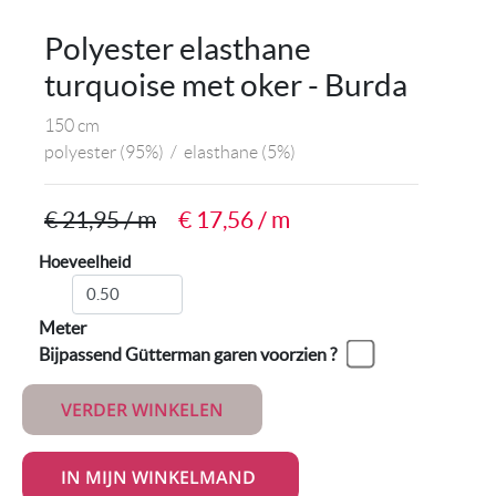
Polyester elasthane
turquoise met oker - Burda
150 cm
polyester
(95%)
/
elasthane
(5%)
€ 21,95 / m
€ 17,56 / m
Hoeveelheid
Meter
Bijpassend Gütterman garen voorzien ?
VERDER WINKELEN