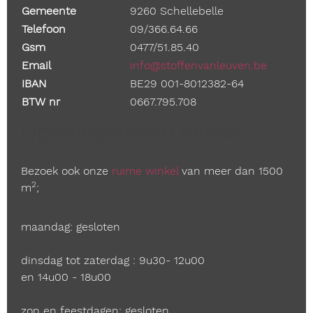
Gemeente
9260 Schellebelle
Telefoon
09/366.64.66
Gsm
0477/51.85.40
Email
info@stoffenvanleuven.be
IBAN
BE29 001-8012382-64
BTW nr
0667.795.708
Openingstijden winkel
Bezoek ook onze
ruime winkel
van meer dan 1500
2
m
;
maandag: gesloten
dinsdag tot zaterdag : 9u30- 12u00
en 14u00 - 18u00
zon en feestdagen: gesloten