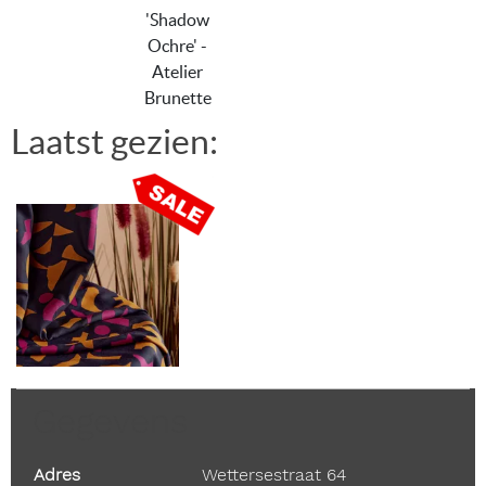
'Shadow
Ochre' -
Atelier
Brunette
Laatst gezien:
Gegevens
Adres
Wettersestraat 64