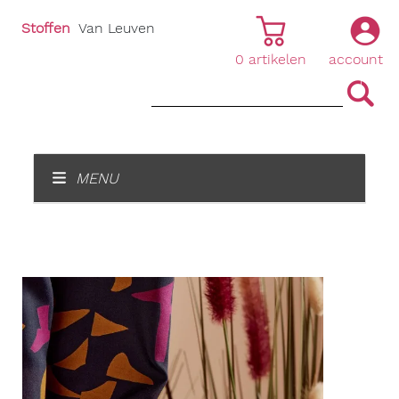
Stoffen
Van Leuven
0
artikelen
account
|
|
MENU