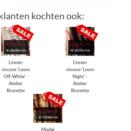
klanten kochten ook:
€ 23,16 / m
€ 23,16 / m
€ 28,95 / m
€ 28,95 / m
Linnen
Linnen
viscose 'Loom
viscose 'Loom
Off-White' -
Night' -
Atelier
Atelier
Brunette
Brunette
€ 15,99 / m
€ 19,99 / m
Modal