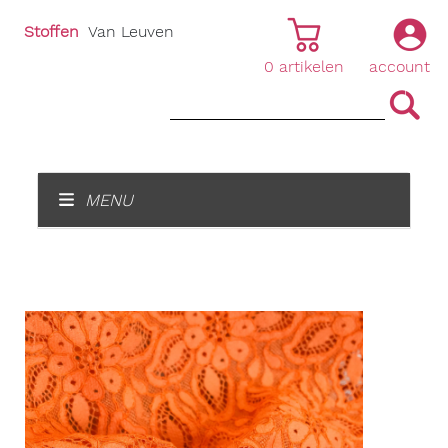
Stoffen
Van Leuven
0
artikelen
account
|
|
MENU