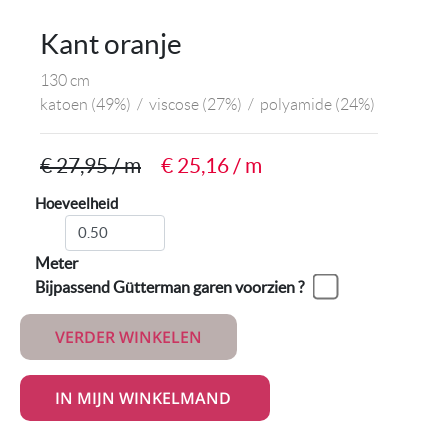
Kant oranje
130 cm
katoen
(49%)
/
viscose
(27%)
/
polyamide
(24%)
€ 27,95 / m
€ 25,16 / m
Hoeveelheid
Meter
Bijpassend Gütterman garen voorzien ?
VERDER WINKELEN