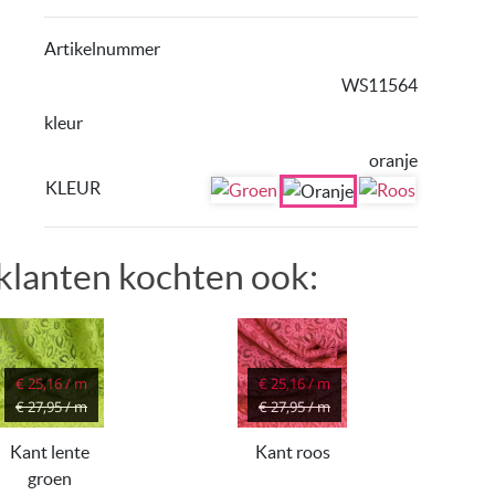
Artikelnummer
WS11564
kleur
oranje
KLEUR
klanten kochten ook:
€ 25,16 / m
€ 25,16 / m
€ 27,95 / m
€ 27,95 / m
Kant lente
Kant roos
groen