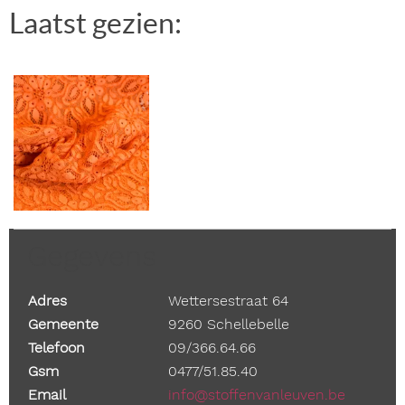
Laatst gezien:
Gegevens
Adres
Wettersestraat 64
Gemeente
9260 Schellebelle
Telefoon
09/366.64.66
Gsm
0477/51.85.40
Email
info@stoffenvanleuven.be