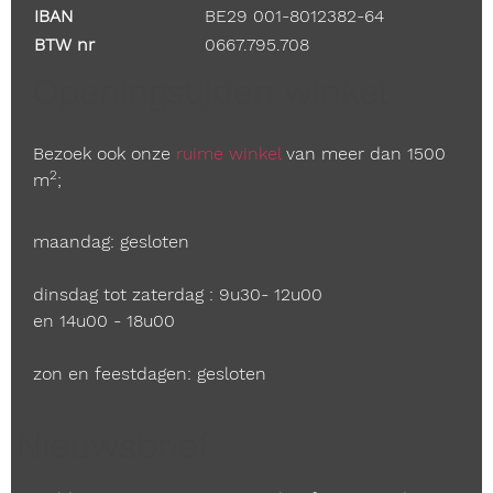
IBAN
BE29 001-8012382-64
BTW nr
0667.795.708
Openingstijden winkel
Bezoek ook onze
ruime winkel
van meer dan 1500
2
m
;
maandag: gesloten
dinsdag tot zaterdag : 9u30- 12u00
en 14u00 - 18u00
zon en feestdagen: gesloten
Nieuwsbrief