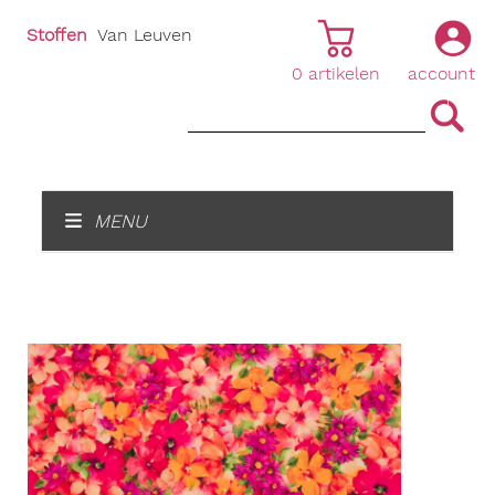
Stoffen
Van Leuven
0
artikelen
account
|
|
MENU