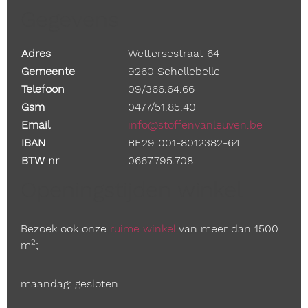
Gegevens
Adres
Wettersestraat 64
Gemeente
9260 Schellebelle
Telefoon
09/366.64.66
Gsm
0477/51.85.40
Email
info@stoffenvanleuven.be
IBAN
BE29 001-8012382-64
BTW nr
0667.795.708
Openingstijden winkel
Bezoek ook onze
ruime winkel
van meer dan 1500
2
m
;
maandag: gesloten