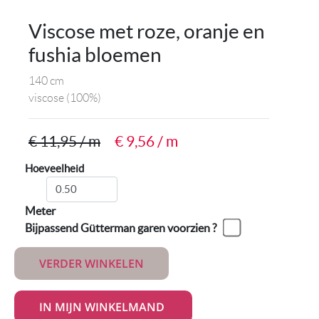
Viscose met roze, oranje en
fushia bloemen
140 cm
viscose
(100%)
€ 11,95 / m
€ 9,56 / m
Hoeveelheid
Meter
Bijpassend Gütterman garen voorzien ?
VERDER WINKELEN