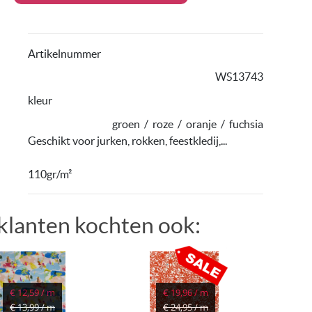
Artikelnummer
WS13743
kleur
groen
/
roze
/
oranje
/
fuchsia
Geschikt voor jurken, rokken, feestkledij,...
110gr/m²
klanten kochten ook:
€ 12,59 / m
€ 19,96 / m
€ 13,99 / m
€ 24,95 / m