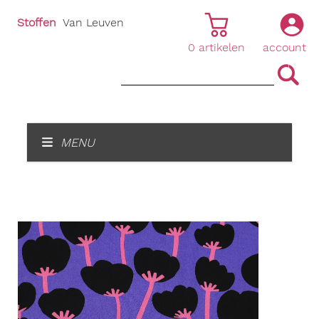
Stoffen
Van Leuven
0
artikelen
account
|
|
MENU