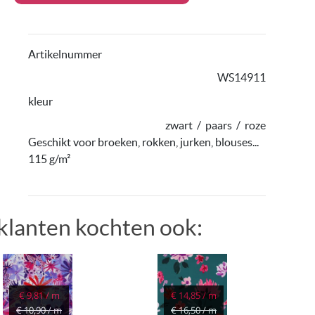
Artikelnummer
WS14911
kleur
zwart
/
paars
/
roze
Geschikt voor broeken, rokken, jurken, blouses...
115 g/m²
klanten kochten ook:
€ 9,81 / m
€ 14,85 / m
€ 10,90 / m
€ 16,50 / m