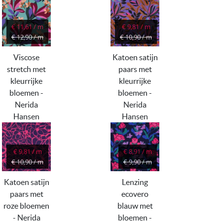
€ 11,61 / m
€ 9,81 / m
€ 12,90 / m
€ 10,90 / m
Viscose
Katoen satijn
stretch met
paars met
kleurrijke
kleurrijke
bloemen -
bloemen -
Nerida
Nerida
Hansen
Hansen
€ 9,81 / m
€ 8,91 / m
€ 10,90 / m
€ 9,90 / m
Katoen satijn
Lenzing
paars met
ecovero
roze bloemen
blauw met
- Nerida
bloemen -