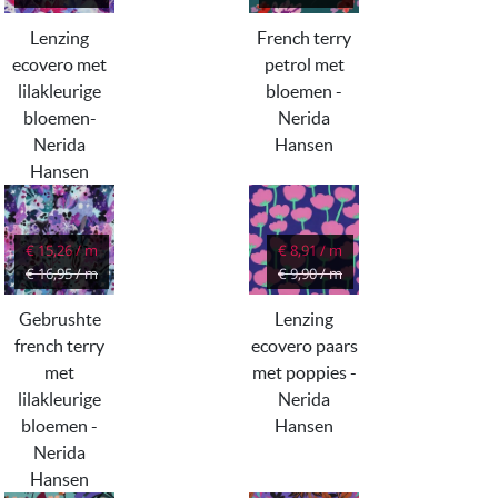
Lenzing
French terry
ecovero met
petrol met
lilakleurige
bloemen -
bloemen-
Nerida
Nerida
Hansen
Hansen
€ 15,26 / m
€ 8,91 / m
€ 16,95 / m
€ 9,90 / m
Gebrushte
Lenzing
french terry
ecovero paars
met
met poppies -
lilakleurige
Nerida
bloemen -
Hansen
Nerida
Hansen