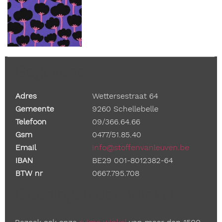
Gegevens
Adres
Wettersestraat 64
Gemeente
9260 Schellebelle
Telefoon
09/366.64.66
Gsm
0477/51.85.40
Email
info@stoffenvanleuven.be
IBAN
BE29 001-8012382-64
BTW nr
0667.795.708
Openingstijden winkel