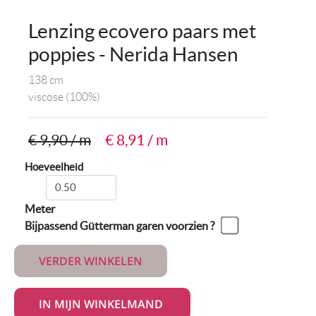
Lenzing ecovero paars met
poppies - Nerida Hansen
138 cm
viscose
(100%)
€ 9,90 / m
€ 8,91 / m
Hoeveelheid
Meter
Bijpassend Gütterman garen voorzien ?
VERDER WINKELEN