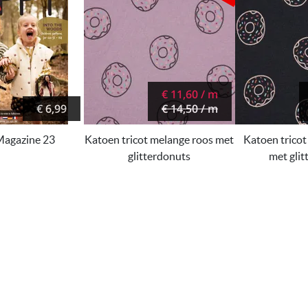
€ 11,60 / m
€ 6,99
€ 14,50 / m
agazine 23
Katoen tricot melange roos met
Katoen trico
glitterdonuts
met gli