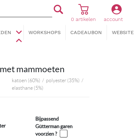
0
artikelen
account
|
|
EDEN
WORKSHOPS
CADEAUBON
WEBSITE
in met mammoeten
katoen
(60%)
/
polyester
(35%)
/
elasthane
(5%)
Bijpassend
ter
Gütterman garen
voorzien ?