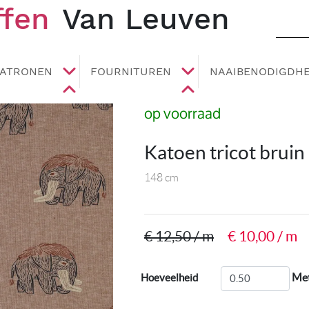
ffen
Van Leuven
PATRONEN
FOURNITUREN
NAAIBENODIGDH
op voorraad
Katoen tricot bru
148 cm
€ 12,50 / m
€ 10,00 / m
Me
Hoeveelheid