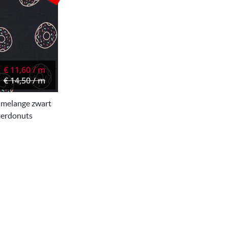
€ 11,60 / m
€ 14,50 / m
t melange zwart
tterdonuts