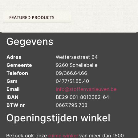
FEATURED PRODUCTS
Gegevens
Adres
Wettersestraat 64
Gemeente
9260 Schellebelle
Telefoon
09/366.64.66
Gsm
0477/51.85.40
Email
info@stoffenvanleuven.be
IBAN
BE29 001-8012382-64
BTW nr
0667.795.708
Openingstijden winkel
Bezoek ook onze
ruime winkel
van meer dan 1500