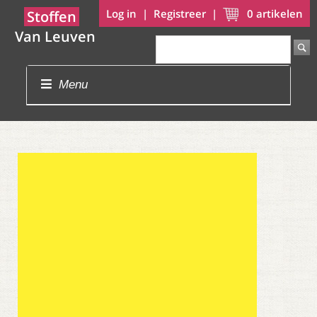
Log in
|
Registreer
|
0
artikelen
Stoffen
Van Leuven
Menu