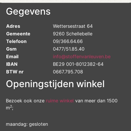
Gegevens
Adres
Wettersestraat 64
Gemeente
9260 Schellebelle
Telefoon
09/366.64.66
Gsm
0477/51.85.40
Email
info@stoffenvanleuven.be
IBAN
BE29 001-8012382-64
BTW nr
0667.795.708
Openingstijden winkel
Bezoek ook onze
ruime winkel
van meer dan 1500
2
m
;
maandag: gesloten