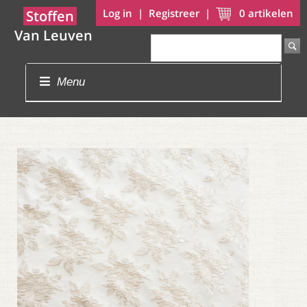
Log in
|
Registreer
|
0
artikelen
Stoffen
Van Leuven
Menu