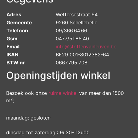
Adres
Wettersestraat 64
Gemeente
9260 Schellebelle
Telefoon
09/366.64.66
Gsm
0477/51.85.40
Email
info@stoffenvanleuven.be
IBAN
BE29 001-8012382-64
BTW nr
0667.795.708
Openingstijden winkel
Bezoek ook onze
ruime winkel
van meer dan 1500
2
m
;
maandag: gesloten
dinsdag tot zaterdag : 9u30- 12u00