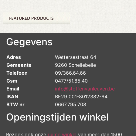
FEATURED PRODUCTS
Gegevens
Adres
Wettersestraat 64
Gemeente
9260 Schellebelle
Telefoon
09/366.64.66
Gsm
0477/51.85.40
Email
info@stoffenvanleuven.be
IBAN
BE29 001-8012382-64
BTW nr
0667.795.708
Openingstijden winkel
Bezoek ook onze
ruime winkel
van meer dan 1500