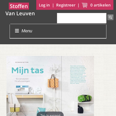
Log in
|
Registreer
|
0
artikelen
Stoffen
Van Leuven
Menu
Tap to expand