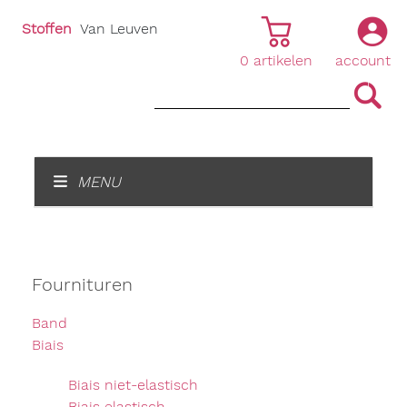
Stoffen
Van Leuven
0
artikelen
account
|
|
MENU
Fournituren
Band
Biais
Biais niet-elastisch
Biais elastisch