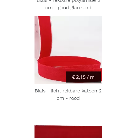
Biais - rekbare polyamide 2
cm - goud glanzend
€ 2,15 / m
Biais - licht rekbare katoen 2
cm - rood