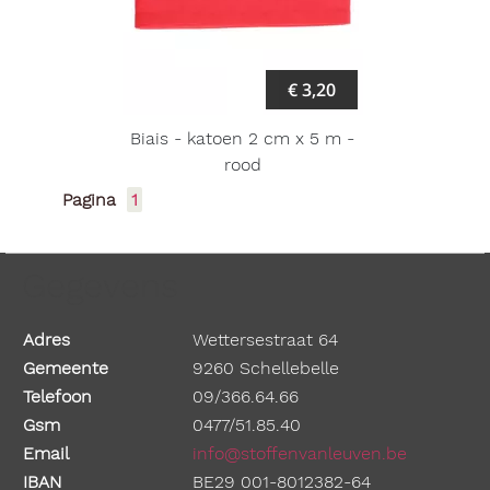
€ 3,20
Biais - katoen 2 cm x 5 m -
rood
Pagina
1
Gegevens
Adres
Wettersestraat 64
Gemeente
9260 Schellebelle
Telefoon
09/366.64.66
Gsm
0477/51.85.40
Email
info@stoffenvanleuven.be
IBAN
BE29 001-8012382-64