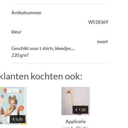
Artikelnummer
WS18369
kleur
zwart
Geschikt voor t shirts, kleedjes,...
220 g/m²
klanten kochten ook:
€ 1,50
€ 6,95
Applicatie