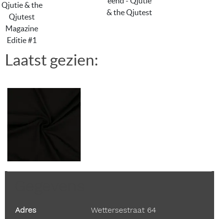
eend - Qjutie
Qjutie & the
& the Qjutest
Qjutest
Magazine
Editie #1
Laatst gezien:
Gegevens
Adres
Wettersestraat 64