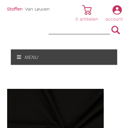
Stoffen
Van Leuven
0
artikelen
account
|
|
MENU