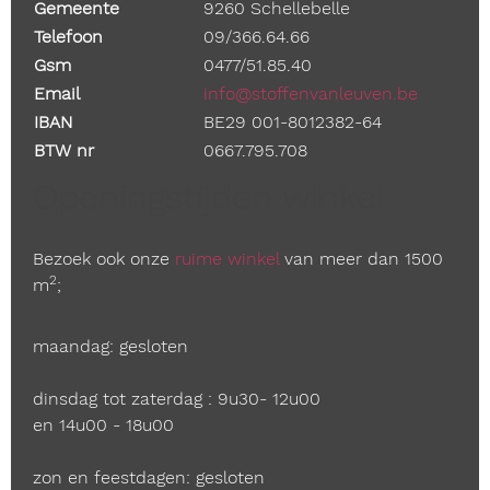
Gemeente
9260 Schellebelle
Telefoon
09/366.64.66
Gsm
0477/51.85.40
Email
info@stoffenvanleuven.be
IBAN
BE29 001-8012382-64
BTW nr
0667.795.708
Openingstijden winkel
Bezoek ook onze
ruime winkel
van meer dan 1500
2
m
;
maandag: gesloten
dinsdag tot zaterdag : 9u30- 12u00
en 14u00 - 18u00
zon en feestdagen: gesloten