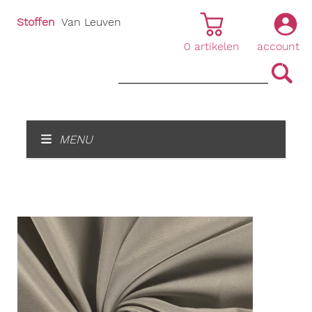
Stoffen
Van Leuven
0
artikelen
account
|
|
MENU