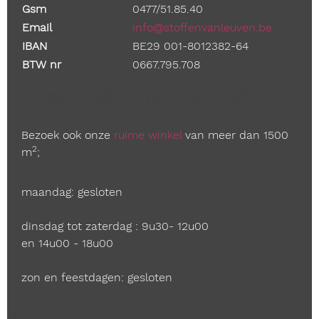
Gsm
0477/51.85.40
Email
info@stoffenvanleuven.be
IBAN
BE29 001-8012382-64
BTW nr
0667.795.708
Openingstijden winkel
Bezoek ook onze
ruime winkel
van meer dan 1500
2
m
;
maandag: gesloten
dinsdag tot zaterdag : 9u30- 12u00
en 14u00 - 18u00
zon en feestdagen: gesloten