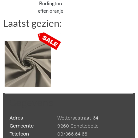
Burlington
effen oranje
Laatst gezien:
Gegevens
Adres
Wettersestraat 64
Gemeente
9260 Schellebelle
Telefoon
09/366.64.66