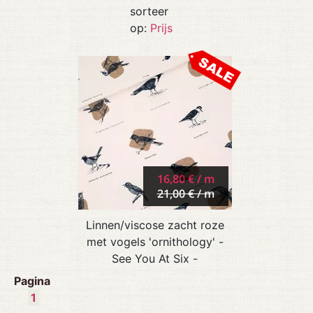
sorteer
op:
Prijs
16,80 € / m
21,00 € / m
Linnen/viscose zacht roze
met vogels 'ornithology' -
See You At Six -
Pagina
1