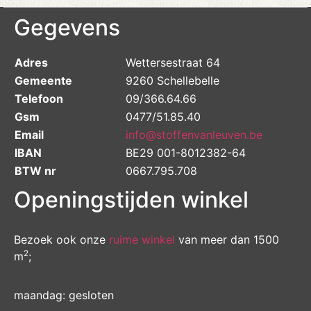
Gegevens
Adres
Wettersestraat 64
Gemeente
9260 Schellebelle
Telefoon
09/366.64.66
Gsm
0477/51.85.40
Email
info@stoffenvanleuven.be
IBAN
BE29 001-8012382-64
BTW nr
0667.795.708
Openingstijden winkel
Bezoek ook onze
ruime winkel
van meer dan 1500
2
m
;
maandag: gesloten