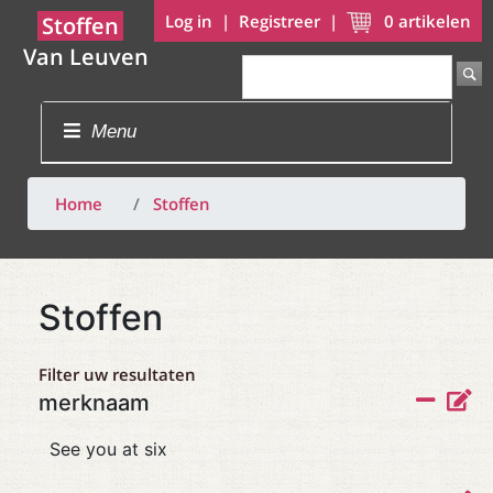
Log in
|
Registreer
|
0
artikelen
Stoffen
Van Leuven
Menu
Home
Stoffen
Stoffen
Filter uw resultaten
merknaam
See you at six