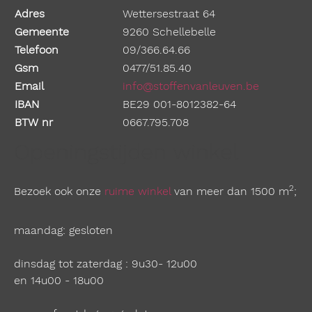
Adres
Wettersestraat 64
Gemeente
9260 Schellebelle
Telefoon
09/366.64.66
Gsm
0477/51.85.40
Email
info@stoffenvanleuven.be
IBAN
BE29 001-8012382-64
BTW nr
0667.795.708
Openingstijden winkel
2
Bezoek ook onze
ruime winkel
van meer dan 1500 m
;
maandag: gesloten
dinsdag tot zaterdag : 9u30- 12u00
en 14u00 - 18u00