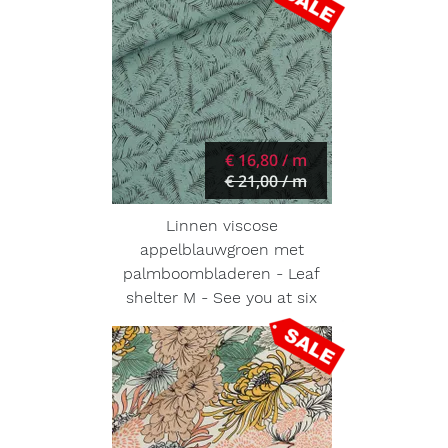
€ 16,80 / m
€ 21,00 / m
Linnen viscose
appelblauwgroen met
palmboombladeren - Leaf
shelter M - See you at six