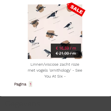
€ 16,80 / m
€ 21,00 / m
Linnen/viscose zacht roze
met vogels 'ornithology' - See
You At Six -
Pagina
1
Gegevens