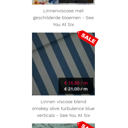
Linnenviscose met
geschilderde bloemen - See
You At Six
€ 16,80 / m
€ 21,00 / m
Linnen viscose blend
smokey olive turbulence blue
verticals - See You At Six