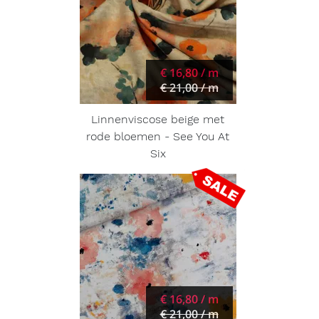
€ 16,80 / m
€ 21,00 / m
Linnenviscose beige met
rode bloemen - See You At
Six
€ 16,80 / m
€ 21,00 / m