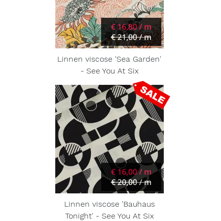
€ 16,80 / m
€ 21,00 / m
Linnen viscose 'Sea Garden'
- See You At Six
€ 16,00 / m
€ 20,00 / m
Linnen viscose 'Bauhaus
Tonight' - See You At Six