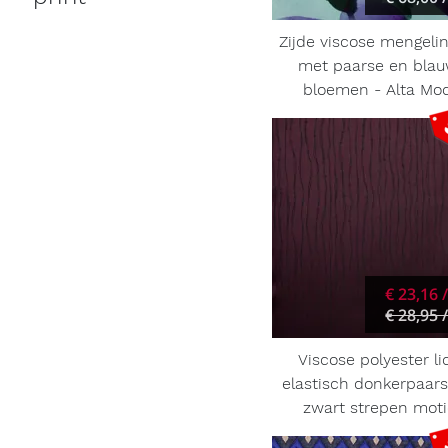
Zijde viscose mengelin
met paarse en bla
bloemen - Alta Mo
€ 23,16 
€ 28,95 
Viscose polyester li
elastisch donkerpaar
zwart strepen moti