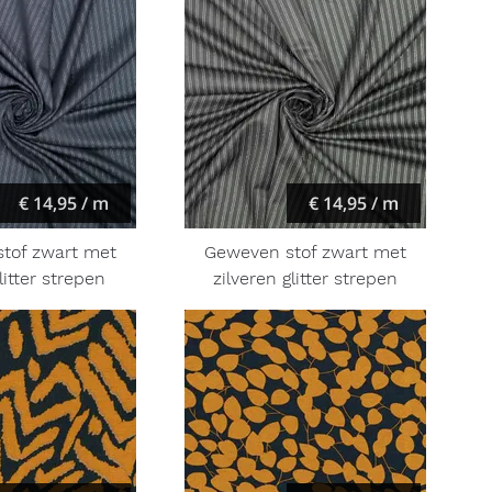
€ 14,95 / m
€ 14,95 / m
tof zwart met
Geweven stof zwart met
itter strepen
zilveren glitter strepen