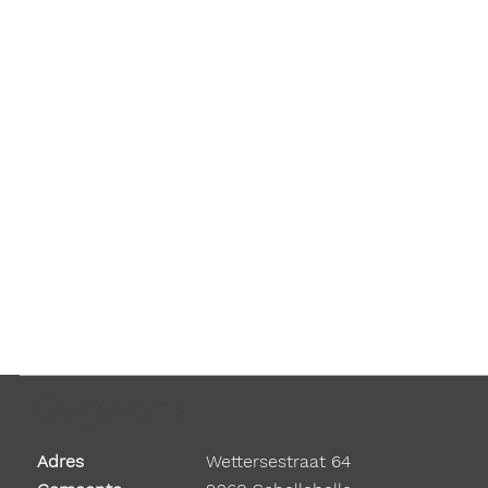
Gegevens
Adres
Wettersestraat 64