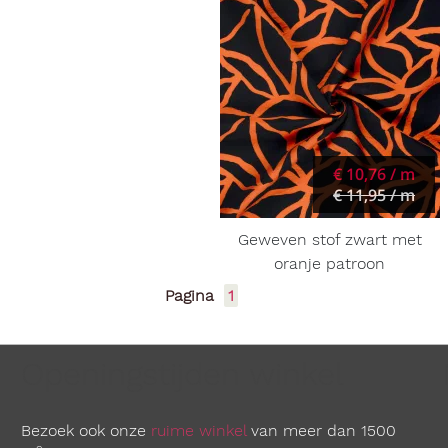
€ 10,76 / m
€ 11,95 / m
Geweven stof zwart met
oranje patroon
Pagina
1
Openingstijden winkel
Bezoek ook onze
ruime winkel
van meer dan 1500