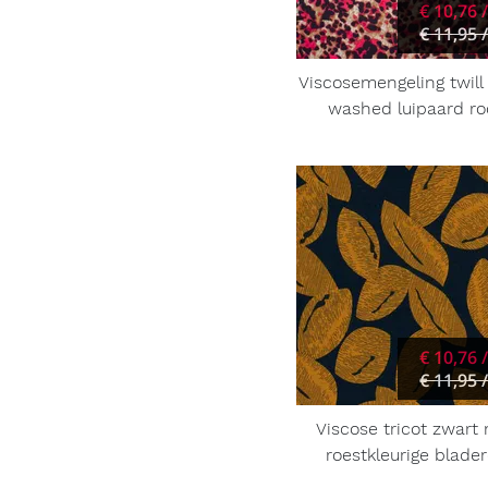
€ 10,76 
€ 11,95 
Viscosemengeling twill
washed luipaard ro
€ 10,76 
€ 11,95 
Viscose tricot zwart
roestkleurige blade