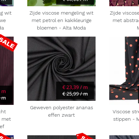
g wit
Zijde viscose mengeling wit
Zijde viscos
uwe
met petrol en kakikleurige
met abstrac
da
bloemen - Alta Moda
€ 23,39 / m
/ m
€ 25,99 / m
/ m
Geweven polyester ananas
cht
Viscose st
effen zwart
s met
stippen - 
ef