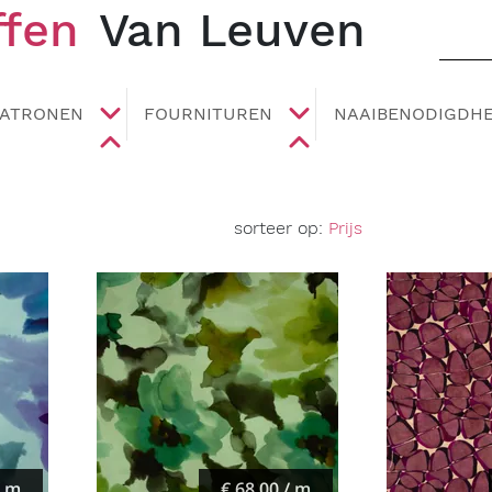
ffen
Van Leuven
PATRONEN
FOURNITUREN
NAAIBENODIGDH
sorteer op:
Prijs
/ m
€ 68,00 / m