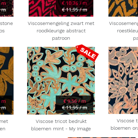
/ m
€ 10,76 / m
/ m
€ 11,95 / m
 stone
Viscosemengeling zwart met
Viscosemeng
os
roodkleurige abstract
roestkleu
patroon
p
/ m
€ 9,56 / m
/ m
€ 11,95 / m
Viscose t
 met
Viscose tricot bedrukt
bloemen or
ren
bloemen mint - My Image