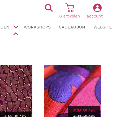
0
artikelen
account
|
|
EDEN
WORKSHOPS
CADEAUBON
WEBSITE
€ 28,35 / m
€ 68,00 / m
€ 31,50 / m