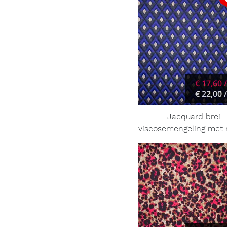
€ 17,60 
€ 22,00 
Jacquard brei
viscosemengeling met r