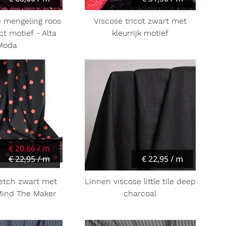
e mengeling roos
Viscose tricot zwart met
t motief - Alta
kleurrijk motief
Moda
€ 20,66 / m
€ 22,95 / m
€ 22,95 / m
retch zwart met
Linnen viscose little tile deep
Mind The Maker
charcoal