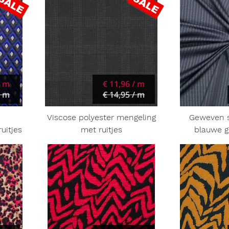
/ m
€ 11,96 / m
/ m
€ 14,95 / m
Viscose polyester mengeling
Geweven s
uitjes
met ruitjes
blauwe gl