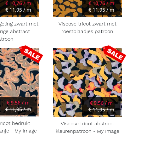
€ 10,76 / m
€ 10,76 / m
€ 11,95 / m
€ 11,95 / m
eling zwart met
Viscose tricot zwart met
rige abstract
roestblaadjes patroon
atroon
€ 9,56 / m
€ 9,56 / m
€ 11,95 / m
€ 11,95 / m
ricot bedrukt
Viscose tricot abstract
anje - My Image
kleurenpatroon - My Image