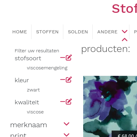
Sto
HOME
STOFFEN
SOLDEN
ANDERE
producten:
Filter uw resultaten
stofsoort
viscosemengeling
kleur
zwart
kwaliteit
viscose
merknaam
print
€ 68,00 