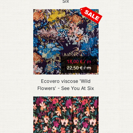
Six
18,00 € / m
22,50 € / m
Ecovero viscose 'Wild
Flowers' - See You At Six