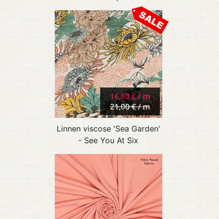
16,80 € / m
21,00 € / m
Linnen viscose 'Sea Garden'
- See You At Six