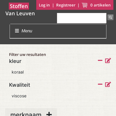
Log in
|
Registreer
|
0
artikelen
Stoffen
Van Leuven
Menu
Filter uw resultaten
kleur
koraal
Kwaliteit
viscose
merknaam