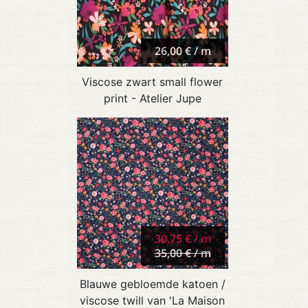
26,00 € / m
Viscose zwart small flower
print - Atelier Jupe
30,75 € / m
35,00 € / m
Blauwe gebloemde katoen /
viscose twill van 'La Maison