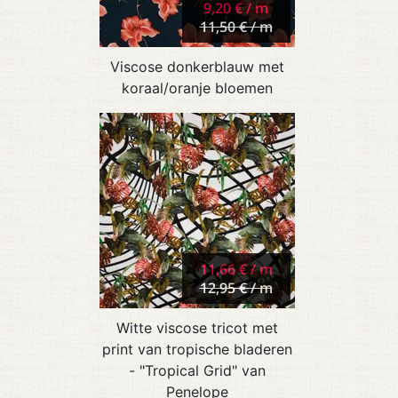
9,20 € / m
11,50 € / m
Viscose donkerblauw met
koraal/oranje bloemen
11,66 € / m
12,95 € / m
Witte viscose tricot met
print van tropische bladeren
- "Tropical Grid" van
Penelope