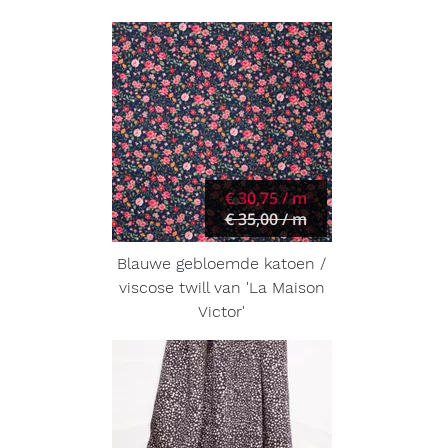
€ 30,75 / m
€ 35,00 / m
Blauwe gebloemde katoen /
viscose twill van 'La Maison
Victor'