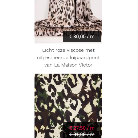
€ 30,00 / m
Licht roze viscose met
uitgesmeerde luipaardprint
van La Maison Victor
€ 27,50 / m
€ 31,00 / m