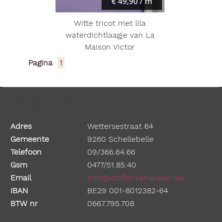
€ 49,90 / m
Witte tricot met lila
waterdichtlaagje van La
Maison Victor
Pagina
1
Gegevens
Adres
Wettersestraat 64
Gemeente
9260 Schellebelle
Telefoon
09/366.64.66
Gsm
0477/51.85.40
Email
info@stoffenvanleuven.be
IBAN
BE29 001-8012382-64
BTW nr
0667.795.708