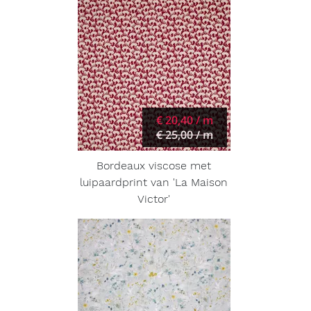
€ 20,40 / m
€ 25,00 / m
Bordeaux viscose met
luipaardprint van 'La Maison
Victor'