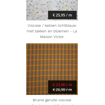
€ 25,95 / m
Viscose / katoen lichtblauw
met takken en bloemen - La
Maison Victor
€ 23,90 / m
€ 26,90 / m
Bruine geruite viscose