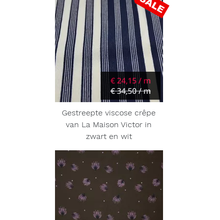
€ 24,15 / m
€ 34,50 / m
Gestreepte viscose crêpe
van La Maison Victor in
zwart en wit